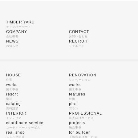
TIMBER YARD
ティンバーヤード
COMPANY
CONTACT
会社概要
お問い合わせ
NEWS
RECRUIT
お知らせ
リクルート
HOUSE
RENOVATION
住宅
リノベーション
works
works
施工事例
施工事例
resort
features
別荘
特徴
catalog
plan
資料請求
プラン
INTERIOR
PROFESSIONAL
インテリア
法人向けサービス
coordinate service
projects
コーディネートサービス
納品事例
real shop
for builder
ショップ紹介
工務店向けサービス