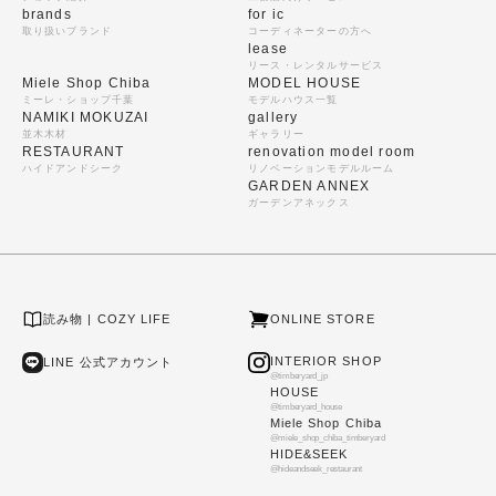
brands
for ic
取り扱いブランド
コーディネーターの方へ
lease
リース・レンタルサービス
Miele Shop Chiba
MODEL HOUSE
ミーレ・ショップ千葉
モデルハウス一覧
NAMIKI MOKUZAI
gallery
並木木材
ギャラリー
RESTAURANT
renovation model room
ハイドアンドシーク
リノベーションモデルルーム
GARDEN ANNEX
ガーデンアネックス
読み物 | COZY LIFE
ONLINE STORE
INTERIOR SHOP
LINE 公式アカウント
@timberyard_jp
HOUSE
@timberyard_house
Miele Shop Chiba
@miele_shop_chiba_timberyard
HIDE&SEEK
@hideandseek_restaurant