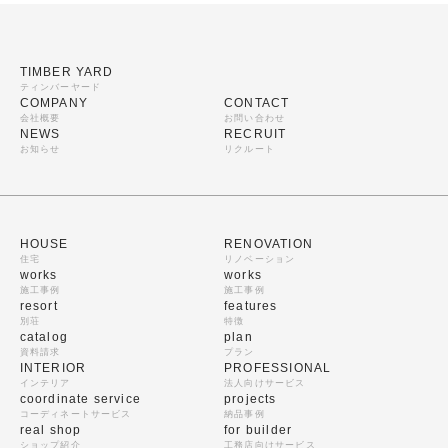
TIMBER YARD
ティンバーヤード
COMPANY
CONTACT
会社概要
お問い合わせ
NEWS
RECRUIT
お知らせ
リクルート
HOUSE
RENOVATION
住宅
リノベーション
works
works
施工事例
施工事例
resort
features
別荘
特徴
catalog
plan
資料請求
プラン
INTERIOR
PROFESSIONAL
インテリア
法人向けサービス
coordinate service
projects
コーディネートサービス
納品事例
real shop
for builder
ショップ紹介
工務店向けサービス