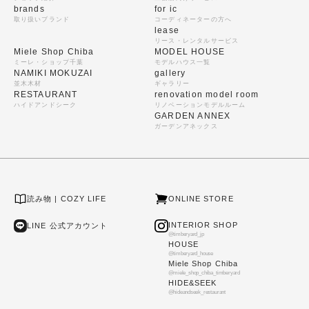
brands
for ic
取り扱いブランド
コーディネーターの方へ
lease
リース・レンタルサービス
Miele Shop Chiba
MODEL HOUSE
ミーレ・ショップ千葉
モデルハウス一覧
NAMIKI MOKUZAI
gallery
並木木材
ギャラリー
RESTAURANT
renovation model room
ハイドアンドシーク
リノベーションモデルルーム
GARDEN ANNEX
ガーデンアネックス
読み物 | COZY LIFE
ONLINE STORE
INTERIOR SHOP
LINE 公式アカウント
@timberyard_jp
HOUSE
@timberyard_house
Miele Shop Chiba
@miele_shop_chiba_timberyard
HIDE&SEEK
@hideandseek_restaurant