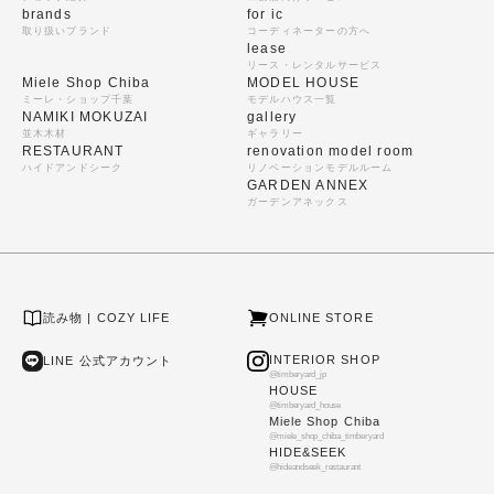
brands
for ic
取り扱いブランド
コーディネーターの方へ
lease
リース・レンタルサービス
Miele Shop Chiba
MODEL HOUSE
ミーレ・ショップ千葉
モデルハウス一覧
NAMIKI MOKUZAI
gallery
並木木材
ギャラリー
RESTAURANT
renovation model room
ハイドアンドシーク
リノベーションモデルルーム
GARDEN ANNEX
ガーデンアネックス
読み物 | COZY LIFE
ONLINE STORE
INTERIOR SHOP
LINE 公式アカウント
@timberyard_jp
HOUSE
@timberyard_house
Miele Shop Chiba
@miele_shop_chiba_timberyard
HIDE&SEEK
@hideandseek_restaurant