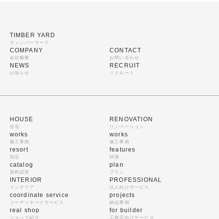
TIMBER YARD
ティンバーヤード
COMPANY
CONTACT
会社概要
お問い合わせ
NEWS
RECRUIT
お知らせ
リクルート
HOUSE
RENOVATION
住宅
リノベーション
works
works
施工事例
施工事例
resort
features
別荘
特徴
catalog
plan
資料請求
プラン
INTERIOR
PROFESSIONAL
インテリア
法人向けサービス
coordinate service
projects
コーディネートサービス
納品事例
real shop
for builder
ショップ紹介
工務店向けサービス