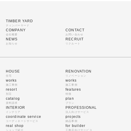
TIMBER YARD
ティンバーヤード
COMPANY
CONTACT
会社概要
お問い合わせ
NEWS
RECRUIT
お知らせ
リクルート
HOUSE
RENOVATION
住宅
リノベーション
works
works
施工事例
施工事例
resort
features
別荘
特徴
catalog
plan
資料請求
プラン
INTERIOR
PROFESSIONAL
インテリア
法人向けサービス
coordinate service
projects
コーディネートサービス
納品事例
real shop
for builder
ショップ紹介
工務店向けサービス