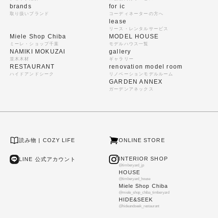
brands
for ic
取り扱いブランド
コーディネーターの方へ
lease
リース・レンタルサービス
Miele Shop Chiba
MODEL HOUSE
ミーレ・ショップ千葉
モデルハウス一覧
NAMIKI MOKUZAI
gallery
並木木材
ギャラリー
RESTAURANT
renovation model room
ハイドアンドシーク
リノベーションモデルルーム
GARDEN ANNEX
ガーデンアネックス
読み物 | COZY LIFE
ONLINE STORE
INTERIOR SHOP
LINE 公式アカウント
@timberyard_jp
HOUSE
@timberyard_house
Miele Shop Chiba
@miele_shop_chiba_timberyard
HIDE&SEEK
@hideandseek_restaurant