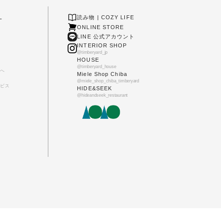
L
読み物 | COZY LIFE
ONLINE STORE
LINE 公式アカウント
INTERIOR SHOP
@timberyard_jp
HOUSE
@timberyard_house
へ
Miele Shop Chiba
@miele_shop_chiba_timberyard
ビス
HIDE&SEEK
@hideandseek_restaurant