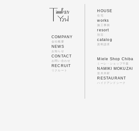
HOUSE
住宅
works
施工事例
resort
別荘
COMPANY
catalog
会社概要
資料請求
NEWS
お知らせ
CONTACT
Miele Shop Chiba
お問い合わせ
ミーレ・ショップ千葉
RECRUIT
NAMIKI MOKUZAI
リクルート
並木木材
RESTAURANT
ハイドアンドシーク