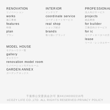
RENOVATION
INTERIOR
PROFESSIONA
リノベーション
インテリア
法人向けサービス
works
coordinate service
projects
施工事例
コーディネートサービス
納品事例
features
real shop
for builder
特徴
ショップ紹介
工務店向けサービス
plan
brands
for ic
プラン
取り扱いブランド
コーディネーターの方
lease
リース・レンタルサー
MODEL HOUSE
モデルハウス一覧
gallery
ギャラリー
renovation model room
リノベーションモデルルーム
GARDEN ANNEX
ガーデンアネックス
千葉県公安委員会許可 第441340002216号
COZY LIFE CO.,LTD. ALL RIGHTS RESERVED.
PRIVACY POLICY
©