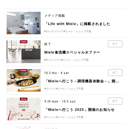
メディア掲載
「Life with Miele」に掲載されました
#プレスリリース
#ミーレ・ショップ千葉
終了
終了
Miele食洗機スペシャルオファー
#キャンペーン
#ミーレ・ショップ千葉
10.2 thu・4 sat
終了
「Mieleへ行こう－調理機器体験会－」開催のお知らせ
#イベント
#ミーレ・ショップ千葉
9.29 mon - 10.5 sun
終了
「Mieleへ行こう 2025」開催のお知らせ
#イベント
#ミーレ・ショップ千葉