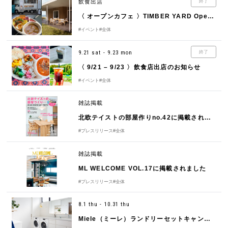
飲食出店
終了
〈 オープンカフェ 〉TIMBER YARD Open Café
#イベント
#全体
9.21 sat - 9.23 mon
終了
〈 9/21 – 9/23 〉飲食店出店のお知らせ
#イベント
#全体
雑誌掲載
北欧テイストの部屋作りno.42に掲載されました
#プレスリリース
#全体
雑誌掲載
ML WELCOME VOL.17に掲載されました
#プレスリリース
#全体
8.1 thu - 10.31 thu
Miele（ミーレ）ランドリーセットキャンペーン