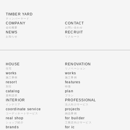
TIMBER YARD
ティンバーヤード
COMPANY
CONTACT
会社概要
お問い合わせ
NEWS
RECRUIT
お知らせ
リクルート
HOUSE
RENOVATION
住宅
リノベーション
works
works
施工事例
施工事例
resort
features
別荘
特徴
catalog
plan
資料請求
プラン
INTERIOR
PROFESSIONAL
インテリア
法人向けサービス
coordinate service
projects
コーディネートサービス
納品事例
real shop
for builder
ショップ紹介
工務店向けサービス
brands
for ic