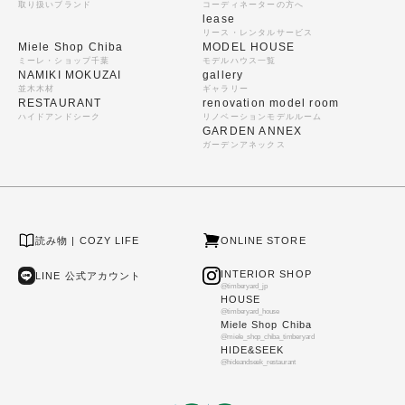
取り扱いブランド
コーディネーターの方へ
lease
リース・レンタルサービス
Miele Shop Chiba
MODEL HOUSE
ミーレ・ショップ千葉
モデルハウス一覧
NAMIKI MOKUZAI
gallery
並木木材
ギャラリー
RESTAURANT
renovation model room
ハイドアンドシーク
リノベーションモデルルーム
GARDEN ANNEX
ガーデンアネックス
読み物 | COZY LIFE
ONLINE STORE
INTERIOR SHOP
LINE 公式アカウント
@timberyard_jp
HOUSE
@timberyard_house
Miele Shop Chiba
@miele_shop_chiba_timberyard
HIDE&SEEK
@hideandseek_restaurant