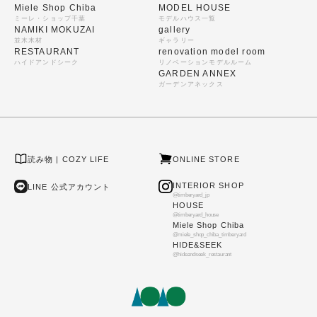
Miele Shop Chiba
MODEL HOUSE
ミーレ・ショップ千葉
モデルハウス一覧
NAMIKI MOKUZAI
gallery
並木木材
ギャラリー
RESTAURANT
renovation model room
ハイドアンドシーク
リノベーションモデルルーム
GARDEN ANNEX
ガーデンアネックス
読み物 | COZY LIFE
ONLINE STORE
INTERIOR SHOP
LINE 公式アカウント
@timberyard_jp
HOUSE
@timberyard_house
Miele Shop Chiba
@miele_shop_chiba_timberyard
HIDE&SEEK
@hideandseek_restaurant