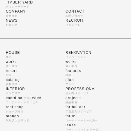
TIMBER YARD
ティンバーヤード
COMPANY
CONTACT
会社概要
お問い合わせ
NEWS
RECRUIT
お知らせ
リクルート
HOUSE
RENOVATION
住宅
リノベーション
works
works
施工事例
施工事例
resort
features
別荘
特徴
catalog
plan
資料請求
プラン
INTERIOR
PROFESSIONAL
インテリア
法人向けサービス
coordinate service
projects
コーディネートサービス
納品事例
real shop
for builder
ショップ紹介
工務店向けサービス
brands
for ic
取り扱いブランド
コーディネーターの方へ
lease
リース・レンタルサービス