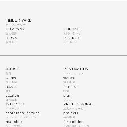
TIMBER YARD
ティンバーヤード
COMPANY
CONTACT
会社概要
お問い合わせ
NEWS
RECRUIT
お知らせ
リクルート
HOUSE
RENOVATION
住宅
リノベーション
works
works
施工事例
施工事例
resort
features
別荘
特徴
catalog
plan
資料請求
プラン
INTERIOR
PROFESSIONAL
インテリア
法人向けサービス
coordinate service
projects
コーディネートサービス
納品事例
real shop
for builder
ショップ紹介
工務店向けサービス