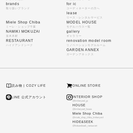
brands
for ic
取り扱いブランド
コーディネーターの方へ
lease
リース・レンタルサービス
Miele Shop Chiba
MODEL HOUSE
ミーレ・ショップ千葉
モデルハウス一覧
NAMIKI MOKUZAI
gallery
並木木材
ギャラリー
RESTAURANT
renovation model room
ハイドアンドシーク
リノベーションモデルルーム
GARDEN ANNEX
ガーデンアネックス
読み物 | COZY LIFE
ONLINE STORE
INTERIOR SHOP
LINE 公式アカウント
@timberyard_jp
HOUSE
@timberyard_house
Miele Shop Chiba
@miele_shop_chiba_timberyard
HIDE&SEEK
@hideandseek_restaurant