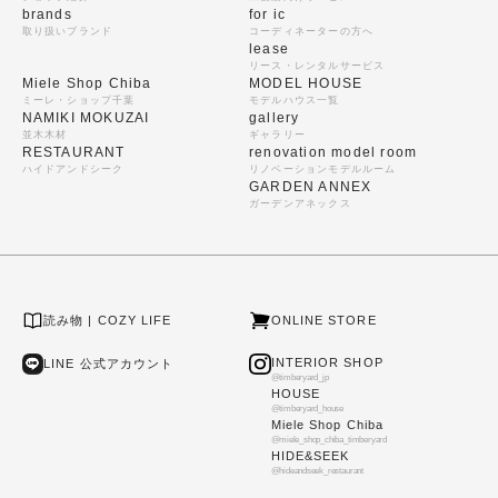
brands
for ic
取り扱いブランド
コーディネーターの方へ
lease
リース・レンタルサービス
Miele Shop Chiba
MODEL HOUSE
ミーレ・ショップ千葉
モデルハウス一覧
NAMIKI MOKUZAI
gallery
並木木材
ギャラリー
RESTAURANT
renovation model room
ハイドアンドシーク
リノベーションモデルルーム
GARDEN ANNEX
ガーデンアネックス
読み物 | COZY LIFE
ONLINE STORE
INTERIOR SHOP
LINE 公式アカウント
@timberyard_jp
HOUSE
@timberyard_house
Miele Shop Chiba
@miele_shop_chiba_timberyard
HIDE&SEEK
@hideandseek_restaurant