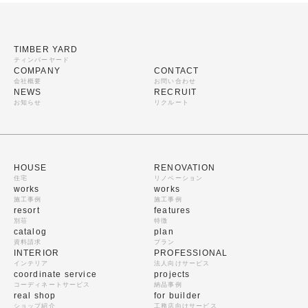
TIMBER YARD
ティンバーヤード
COMPANY
CONTACT
会社概要
お問い合わせ
NEWS
RECRUIT
お知らせ
リクルート
HOUSE
RENOVATION
住宅
リノベーション
works
works
施工事例
施工事例
resort
features
別荘
特徴
catalog
plan
資料請求
プラン
INTERIOR
PROFESSIONAL
インテリア
法人向けサービス
coordinate service
projects
コーディネートサービス
納品事例
real shop
for builder
ショップ紹介
工務店向けサービス