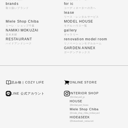
brands
for ic
取り扱いブランド
コーディネーターの方へ
lease
リース・レンタルサービス
Miele Shop Chiba
MODEL HOUSE
ミーレ・ショップ千葉
モデルハウス一覧
NAMIKI MOKUZAI
gallery
並木木材
ギャラリー
RESTAURANT
renovation model room
ハイドアンドシーク
リノベーションモデルルーム
GARDEN ANNEX
ガーデンアネックス
読み物 | COZY LIFE
ONLINE STORE
INTERIOR SHOP
LINE 公式アカウント
@timberyard_jp
HOUSE
@timberyard_house
Miele Shop Chiba
@miele_shop_chiba_timberyard
HIDE&SEEK
@hideandseek_restaurant