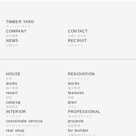
TIMBER YARD
ティンバーヤード
COMPANY
CONTACT
会社概要
お問い合わせ
NEWS
RECRUIT
お知らせ
リクルート
HOUSE
RENOVATION
住宅
リノベーション
works
works
施工事例
施工事例
resort
features
別荘
特徴
catalog
plan
資料請求
プラン
INTERIOR
PROFESSIONAL
インテリア
法人向けサービス
coordinate service
projects
コーディネートサービス
納品事例
real shop
for builder
ショップ紹介
工務店向けサービス