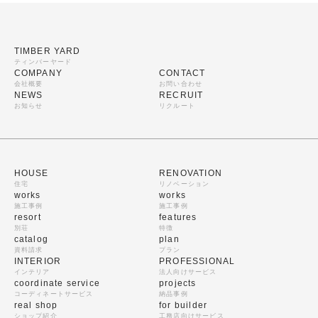
TIMBER YARD
ティンバーヤード
COMPANY
CONTACT
会社概要
お問い合わせ
NEWS
RECRUIT
お知らせ
リクルート
HOUSE
RENOVATION
住宅
リノベーション
works
works
施工事例
施工事例
resort
features
別荘
特徴
catalog
plan
資料請求
プラン
INTERIOR
PROFESSIONAL
インテリア
法人向けサービス
coordinate service
projects
コーディネートサービス
納品事例
real shop
for builder
ショップ紹介
工務店向けサービス