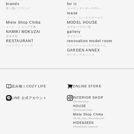
brands
for ic
取り扱いブランド
コーディネーターの方へ
lease
リース・レンタルサービス
Miele Shop Chiba
MODEL HOUSE
ミーレ・ショップ千葉
モデルハウス一覧
NAMIKI MOKUZAI
gallery
並木木材
ギャラリー
RESTAURANT
renovation model room
ハイドアンドシーク
リノベーションモデルルーム
GARDEN ANNEX
ガーデンアネックス
読み物 | COZY LIFE
ONLINE STORE
INTERIOR SHOP
LINE 公式アカウント
@timberyard_jp
HOUSE
@timberyard_house
Miele Shop Chiba
@miele_shop_chiba_timberyard
HIDE&SEEK
@hideandseek_restaurant