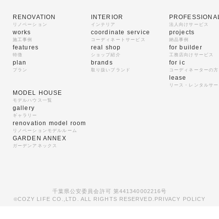
RENOVATION
INTERIOR
PROFESSIONA
リノベーション
インテリア
法人向けサービス
works
coordinate service
projects
施工事例
コーディネートサービス
納品事例
features
real shop
for builder
特徴
ショップ紹介
工務店向けサービス
plan
brands
for ic
プラン
取り扱いブランド
コーディネーターの方
lease
リース・レンタルサー
MODEL HOUSE
モデルハウス一覧
gallery
ギャラリー
renovation model room
リノベーションモデルルーム
GARDEN ANNEX
ガーデンアネックス
千葉県公安委員会許可 第441340002216号
COZY LIFE CO.,LTD. ALL RIGHTS RESERVED.
PRIVACY POLICY
©