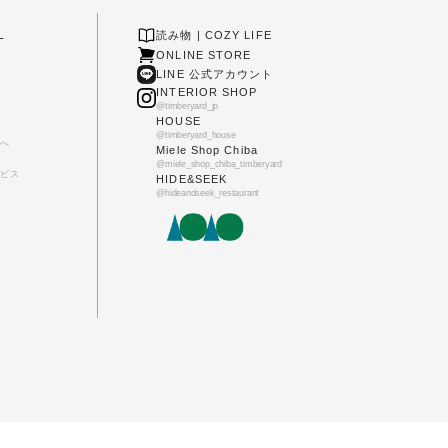
L
読み物 | COZY LIFE
ONLINE STORE
LINE 公式アカウント
INTERIOR SHOP
@timberyard_jp
HOUSE
@timberyard_house
へ
Miele Shop Chiba
@miele_shop_chiba_timberyard
ビス
HIDE&SEEK
@hideandseek_restaurant