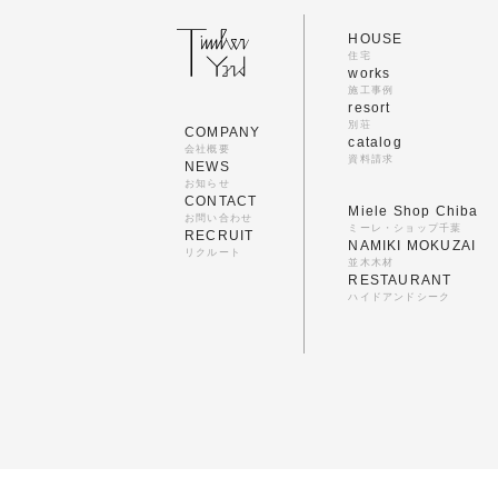
HOUSE
住宅
works
施工事例
resort
別荘
COMPANY
catalog
会社概要
資料請求
NEWS
お知らせ
CONTACT
Miele Shop Chiba
お問い合わせ
ミーレ・ショップ千葉
RECRUIT
NAMIKI MOKUZAI
リクルート
並木木材
RESTAURANT
ハイドアンドシーク