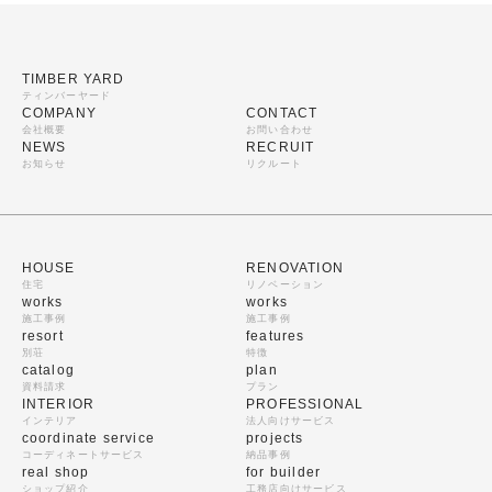
TIMBER YARD
ティンバーヤード
COMPANY
CONTACT
会社概要
お問い合わせ
NEWS
RECRUIT
お知らせ
リクルート
HOUSE
RENOVATION
住宅
リノベーション
works
works
施工事例
施工事例
resort
features
別荘
特徴
catalog
plan
資料請求
プラン
INTERIOR
PROFESSIONAL
インテリア
法人向けサービス
coordinate service
projects
コーディネートサービス
納品事例
real shop
for builder
ショップ紹介
工務店向けサービス