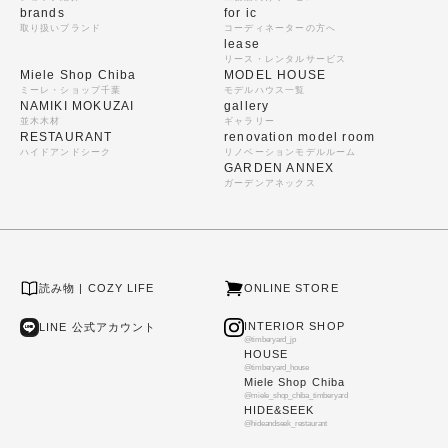
brands
for ic
取り扱いブランド
コーディネーターの方へ
lease
リース・レンタルサービス
Miele Shop Chiba
MODEL HOUSE
ミーレ・ショップ千葉
モデルハウス一覧
NAMIKI MOKUZAI
gallery
並木木材
ギャラリー
RESTAURANT
renovation model room
ハイドアンドシーク
リノベーションモデルルーム
GARDEN ANNEX
ガーデンアネックス
読み物 | COZY LIFE
ONLINE STORE
INTERIOR SHOP
LINE 公式アカウント
@timberyard_jp
HOUSE
@timberyard_house
Miele Shop Chiba
@miele_shop_chiba_timberyard
HIDE&SEEK
@hideandseek_restaurant