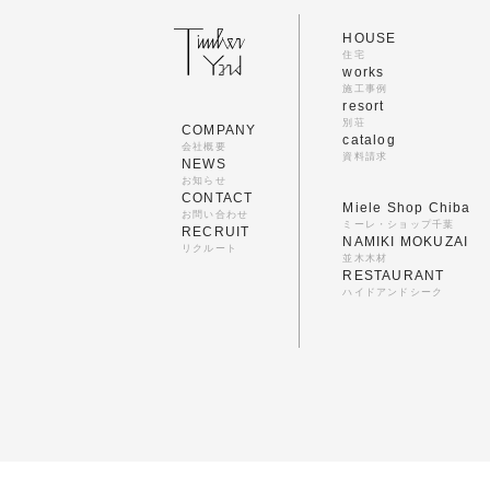
HOUSE
住宅
works
施工事例
resort
別荘
COMPANY
catalog
会社概要
資料請求
NEWS
お知らせ
CONTACT
Miele Shop Chiba
お問い合わせ
ミーレ・ショップ千葉
RECRUIT
NAMIKI MOKUZAI
リクルート
並木木材
RESTAURANT
ハイドアンドシーク