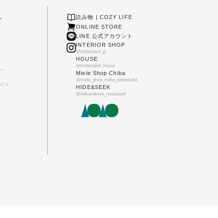
L
読み物 | COZY LIFE
ONLINE STORE
LINE 公式アカウント
INTERIOR SHOP
@timberyard_jp
HOUSE
@timberyard_house
へ
Miele Shop Chiba
@miele_shop_chiba_timberyard
ビス
HIDE&SEEK
@hideandseek_restaurant