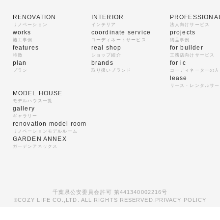
RENOVATION
INTERIOR
PROFESSIONA
リノベーション
インテリア
法人向けサービス
works
coordinate service
projects
施工事例
コーディネートサービス
納品事例
features
real shop
for builder
特徴
ショップ紹介
工務店向けサービス
plan
brands
for ic
プラン
取り扱いブランド
コーディネーターの方
lease
リース・レンタルサー
MODEL HOUSE
モデルハウス一覧
gallery
ギャラリー
renovation model room
リノベーションモデルルーム
GARDEN ANNEX
ガーデンアネックス
千葉県公安委員会許可 第441340002216号
COZY LIFE CO.,LTD. ALL RIGHTS RESERVED.
PRIVACY POLICY
©