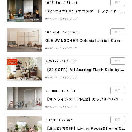
10.16 thu - 1.31 sat
終了
EcoSmart Fire（エコスマートファイヤー）Winter Campaign 2025 – 2026
#キャンペーン
#インテリア
10.1 wed - 12.31 wed
終了
OLE WANSCHER Colonial series Campaign by CARL HANSEN＆SØN（カール・ハンセン＆サン）
#キャンペーン
#インテリア
9.25 thu - 10.6 mon
終了
【20％OFF】All Seating Flash Sale by Herman Miller（ハーマンミラー）
#キャンペーン
#インテリア
9.1 mon - 10.31 fri
終了
【オンラインストア限定】カラフルCH24（Yチェア）キャンペーン
#キャンペーン
#インテリア
8.8 fri - 8.27 wed
終了
【最大25％OFF】Living Room＆Home Office Sale