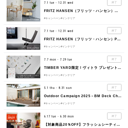
7.1 tue - 12.31 wed
終了
FRITZ HANSEN（フリッツ・ハンセン）リトルフレンドキャンペーン
#キャンペーン
#インテリア
7.1 tue - 12.31 wed
終了
FRITZ HANSEN（フリッツ・ハンセン）PK22オーラレザーキャンペーン
#キャンペーン
#インテリア
7.7 mon - 7.29 tue
終了
TIMBER YARD限定！ヴィトラ プレゼントキャンペーン
#キャンペーン
#インテリア
5.1 thu - 8.31 sun
終了
Outdoor Campaign 2025－BM Deck Chair Set－
#キャンペーン
#インテリア
6.17 tue - 6.30 mon
終了
【対象商品20％OFF】フラッシュシーティングセール