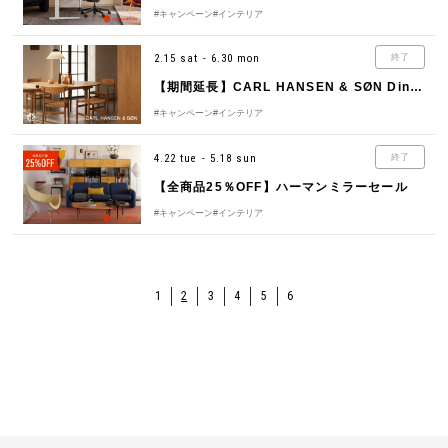
#キャンペーン
#インテリア
2.15 sat - 6.30 mon
終了
【期間延長】CARL HANSEN & SØN Dining Set Campaign 2025
#キャンペーン
#インテリア
4.22 tue - 5.18 sun
終了
【全商品25％OFF】ハーマンミラーセール
#キャンペーン
#インテリア
1
2
3
4
5
6