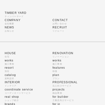
TIMBER YARD
ティンバーヤード
COMPANY
CONTACT
会社概要
お問い合わせ
NEWS
RECRUIT
お知らせ
リクルート
HOUSE
RENOVATION
住宅
リノベーション
works
works
施工事例
施工事例
resort
features
別荘
特徴
catalog
plan
資料請求
プラン
INTERIOR
PROFESSIONAL
インテリア
法人向けサービス
coordinate service
projects
コーディネートサービス
納品事例
real shop
for builder
ショップ紹介
工務店向けサービス
brands
for ic