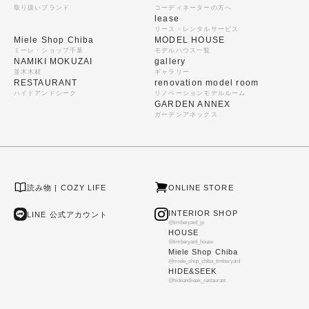
取り扱いブランド
コーディネーターの方へ
lease
リース・レンタルサービス
Miele Shop Chiba
MODEL HOUSE
ミーレ・ショップ千葉
モデルハウス一覧
NAMIKI MOKUZAI
gallery
並木木材
ギャラリー
RESTAURANT
renovation model room
ハイドアンドシーク
リノベーションモデルルーム
GARDEN ANNEX
ガーデンアネックス
読み物 | COZY LIFE
ONLINE STORE
INTERIOR SHOP
LINE 公式アカウント
@timberyard_jp
HOUSE
@timberyard_house
Miele Shop Chiba
@miele_shop_chiba_timberyard
HIDE&SEEK
@hideandseek_restaurant