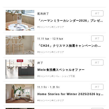
配布終了
終了
「ハーマンミラーカレンダー2026」プレゼントキャンペーン
#キャンペーン
#インテリア
11.11 tue - 12.9 tue
終了
「CH24」クリスマス抽選キャンペーンのご案内 by CARL HANSEN & SØN（カール・ハンセン＆サン）
#キャンペーン
#インテリア
終了
終了
Miele食洗機スペシャルオファー
#キャンペーン
#ミーレ・ショップ千葉
11.1 fri - 1.31 fri
終了
Home Stories for Winter 2025/2026 by Vitra（ヴィトラ）
#キャンペーン
#インテリア