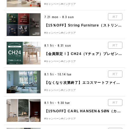
#キャンペーン
#インテリア
7.21 mon - 8.3 sun
終了
【15％OFF】String Furniture（ストリング ファニチャー）Online Campaign 2025
#キャンペーン
#インテリア
8.1 fri - 8.31 sun
終了
【会員限定！】CH24（Yチェア）プレゼントキャンペーン
#キャンペーン
#インテリア
8.1 fri - 10.14 tue
終了
【なくなり次第終了】エコスマートファイヤー特別キャンペーン（最大15％OFF+特典付き）
#キャンペーン
#インテリア
8.1 fri - 9.30 tue
終了
【15%OFF】CARL HANSEN＆SØN（カール・ハンセン＆サン）「Modern Tradition 2025」
#キャンペーン
#インテリア