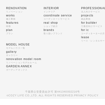
RENOVATION
INTERIOR
PROFESSIONA
リノベーション
インテリア
法人向けサービス
works
coordinate service
projects
施工事例
コーディネートサービス
納品事例
features
real shop
for builder
特徴
ショップ紹介
工務店向けサービス
plan
brands
for ic
プラン
取り扱いブランド
コーディネーターの方
lease
リース・レンタルサー
MODEL HOUSE
モデルハウス一覧
gallery
ギャラリー
renovation model room
リノベーションモデルルーム
GARDEN ANNEX
ガーデンアネックス
千葉県公安委員会許可 第441340002216号
COZY LIFE CO.,LTD. ALL RIGHTS RESERVED.
PRIVACY POLICY
©