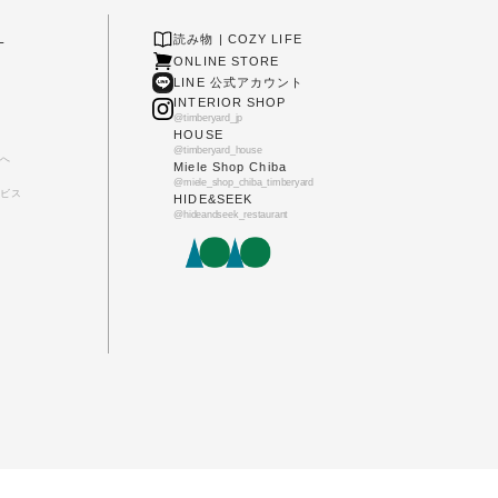
L
読み物 | COZY LIFE
ONLINE STORE
LINE 公式アカウント
INTERIOR SHOP
@timberyard_jp
HOUSE
@timberyard_house
へ
Miele Shop Chiba
@miele_shop_chiba_timberyard
ビス
HIDE&SEEK
@hideandseek_restaurant