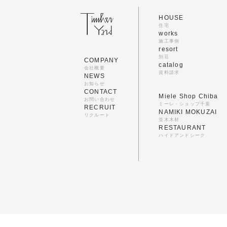
HOUSE
住宅
works
施工事例
resort
別荘
COMPANY
catalog
会社概要
資料請求
NEWS
お知らせ
CONTACT
Miele Shop Chiba
お問い合わせ
ミーレ・ショップ千葉
RECRUIT
NAMIKI MOKUZAI
リクルート
並木木材
RESTAURANT
ハイドアンドシーク