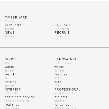
TIMBER YARD
ティンバーヤード
COMPANY
CONTACT
会社概要
お問い合わせ
NEWS
RECRUIT
お知らせ
リクルート
HOUSE
RENOVATION
住宅
リノベーション
works
works
施工事例
施工事例
resort
features
別荘
特徴
catalog
plan
資料請求
プラン
INTERIOR
PROFESSIONAL
インテリア
法人向けサービス
coordinate service
projects
コーディネートサービス
納品事例
real shop
for builder
ショップ紹介
工務店向けサービス