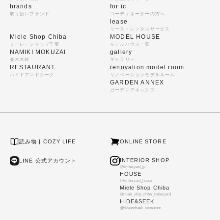
brands
for ic
取り扱いブランド
コーディネーターの方へ
lease
リース・レンタルサービス
Miele Shop Chiba
MODEL HOUSE
ミーレ・ショップ千葉
モデルハウス一覧
NAMIKI MOKUZAI
gallery
並木木材
ギャラリー
RESTAURANT
renovation model room
ハイドアンドシーク
リノベーションモデルルーム
GARDEN ANNEX
ガーデンアネックス
読み物 | COZY LIFE
ONLINE STORE
INTERIOR SHOP
LINE 公式アカウント
@timberyard_jp
HOUSE
@timberyard_house
Miele Shop Chiba
@miele_shop_chiba_timberyard
HIDE&SEEK
@hideandseek_restaurant