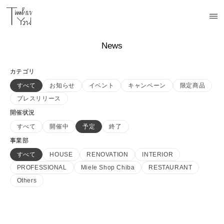
News
カテゴリ
すべて
お知らせ
イベント
キャンペーン
限定商品
プレスリリース
開催状況
すべて
開催中
予定
終了
事業部
すべて
HOUSE
RENOVATION
INTERIOR
PROFESSIONAL
Miele Shop Chiba
RESTAURANT
Others