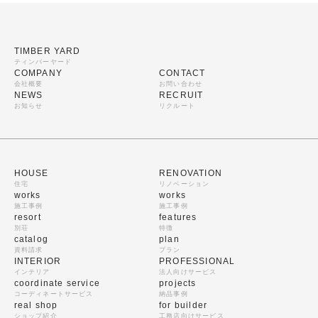
TIMBER YARD
ティンバーヤード
COMPANY
CONTACT
会社概要
お問い合わせ
NEWS
RECRUIT
お知らせ
リクルート
HOUSE
RENOVATION
住宅
リノベーション
works
works
施工事例
施工事例
resort
features
別荘
特徴
catalog
plan
資料請求
プラン
INTERIOR
PROFESSIONAL
インテリア
法人向けサービス
coordinate service
projects
コーディネートサービス
納品事例
real shop
for builder
ショップ紹介
工務店向けサービス