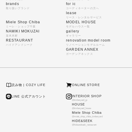
brands
for ic
取り扱いブランド
コーディネーターの方へ
lease
リース・レンタルサービス
Miele Shop Chiba
MODEL HOUSE
ミーレ・ショップ千葉
モデルハウス一覧
NAMIKI MOKUZAI
gallery
並木木材
ギャラリー
RESTAURANT
renovation model room
ハイドアンドシーク
リノベーションモデルルーム
GARDEN ANNEX
ガーデンアネックス
読み物 | COZY LIFE
ONLINE STORE
INTERIOR SHOP
LINE 公式アカウント
@timberyard_jp
HOUSE
@timberyard_house
Miele Shop Chiba
@miele_shop_chiba_timberyard
HIDE&SEEK
@hideandseek_restaurant