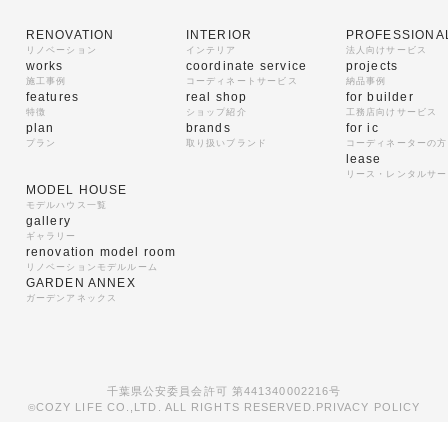
RENOVATION
INTERIOR
PROFESSIONA
リノベーション
インテリア
法人向けサービス
works
coordinate service
projects
施工事例
コーディネートサービス
納品事例
features
real shop
for builder
特徴
ショップ紹介
工務店向けサービス
plan
brands
for ic
プラン
取り扱いブランド
コーディネーターの方
lease
リース・レンタルサー
MODEL HOUSE
モデルハウス一覧
gallery
ギャラリー
renovation model room
リノベーションモデルルーム
GARDEN ANNEX
ガーデンアネックス
千葉県公安委員会許可 第441340002216号
COZY LIFE CO.,LTD. ALL RIGHTS RESERVED.
PRIVACY POLICY
©