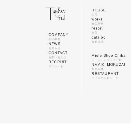
HOUSE
住宅
works
施工事例
resort
別荘
COMPANY
catalog
会社概要
資料請求
NEWS
お知らせ
CONTACT
Miele Shop Chiba
お問い合わせ
ミーレ・ショップ千葉
RECRUIT
NAMIKI MOKUZAI
リクルート
並木木材
RESTAURANT
ハイドアンドシーク