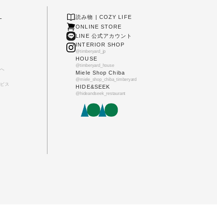
L
読み物 | COZY LIFE
ONLINE STORE
LINE 公式アカウント
INTERIOR SHOP
@timberyard_jp
HOUSE
@timberyard_house
へ
Miele Shop Chiba
@miele_shop_chiba_timberyard
ビス
HIDE&SEEK
@hideandseek_restaurant