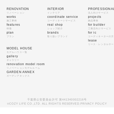
RENOVATION
INTERIOR
PROFESSIONA
リノベーション
インテリア
法人向けサービス
works
coordinate service
projects
施工事例
コーディネートサービス
納品事例
features
real shop
for builder
特徴
ショップ紹介
工務店向けサービス
plan
brands
for ic
プラン
取り扱いブランド
コーディネーターの方
lease
リース・レンタルサー
MODEL HOUSE
モデルハウス一覧
gallery
ギャラリー
renovation model room
リノベーションモデルルーム
GARDEN ANNEX
ガーデンアネックス
千葉県公安委員会許可 第441340002216号
COZY LIFE CO.,LTD. ALL RIGHTS RESERVED.
PRIVACY POLICY
©