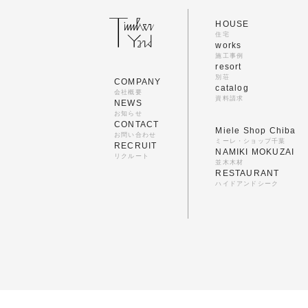
HOUSE
住宅
works
施工事例
resort
別荘
COMPANY
catalog
会社概要
資料請求
NEWS
お知らせ
CONTACT
Miele Shop Chiba
お問い合わせ
ミーレ・ショップ千葉
RECRUIT
NAMIKI MOKUZAI
リクルート
並木木材
RESTAURANT
ハイドアンドシーク