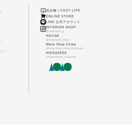
L
読み物 | COZY LIFE
ONLINE STORE
LINE 公式アカウント
INTERIOR SHOP
@timberyard_jp
HOUSE
@timberyard_house
へ
Miele Shop Chiba
@miele_shop_chiba_timberyard
ビス
HIDE&SEEK
@hideandseek_restaurant