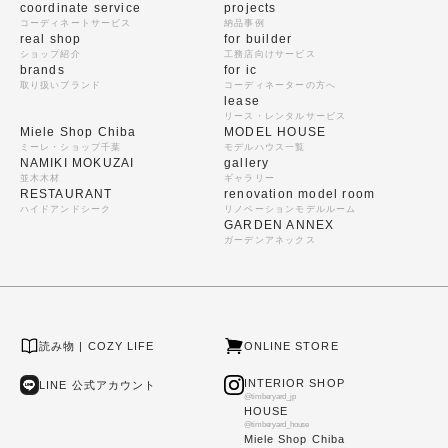
coordinate service
projects
コーディネートサービス
納品事例
real shop
for builder
ショップ紹介
工務店向けサービス
brands
for ic
取り扱いブランド
コーディネーターの方へ
lease
リース・レンタルサービス
Miele Shop Chiba
MODEL HOUSE
ミーレ・ショップ千葉
モデルハウス一覧
NAMIKI MOKUZAI
gallery
並木木材
ギャラリー
RESTAURANT
renovation model room
ハイドアンドシーク
リノベーションモデルルーム
GARDEN ANNEX
ガーデンアネックス
読み物 | COZY LIFE
ONLINE STORE
INTERIOR SHOP
LINE 公式アカウント
@timberyard_jp
HOUSE
@timberyard_house
Miele Shop Chiba