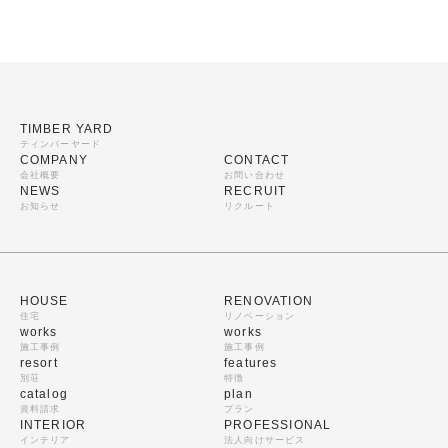
TIMBER YARD
ティンバーヤード
COMPANY
CONTACT
会社概要
お問い合わせ
NEWS
RECRUIT
お知らせ
リクルート
HOUSE
RENOVATION
住宅
リノベーション
works
works
施工事例
施工事例
resort
features
別荘
特徴
catalog
plan
資料請求
プラン
INTERIOR
PROFESSIONAL
インテリア
法人向けサービス