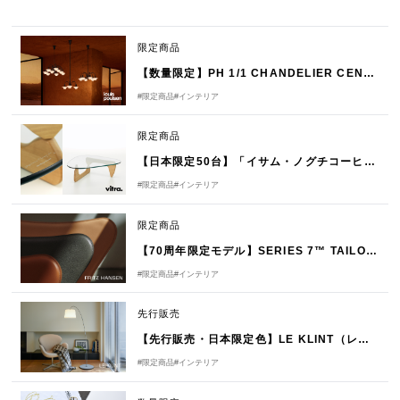
限定商品
【数量限定】PH 1/1 CHANDELIER CENTENARY EDITION by Louis Poulsen（ルイスポールセン）
#限定商品
#インテリア
限定商品
【日本限定50台】「イサム・ノグチコーヒーテーブル オーク」発売のお知らせ
#限定商品
#インテリア
限定商品
【70周年限定モデル】SERIES 7™ TAILORED（テーラード）by FRITZ HANSEN（フリッツ・ハンセン）
#限定商品
#インテリア
先行販売
【先行販売・日本限定色】LE KLINT（レ・クリント）スノードロップ発売のお知らせ
#限定商品
#インテリア