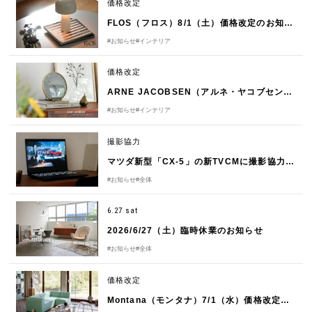
価格改定
FLOS（フロス）8/1（土）価格改定のお知らせ
#お知らせ
#インテリア
価格改定
ARNE JACOBSEN（アルネ・ヤコブセン）8/3（月）価格改定のお知らせ
#お知らせ
#インテリア
撮影協力
マツダ新型「CX-5」の新TVCMに撮影協力しました
#お知らせ
#全体
6.27 sat
2026/6/27（土）臨時休業のお知らせ
#お知らせ
#全体
価格改定
Montana（モンタナ）7/1（水）価格改定のお知らせ