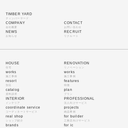
TIMBER YARD
ティンバーヤード
COMPANY
CONTACT
会社概要
お問い合わせ
NEWS
RECRUIT
お知らせ
リクルート
HOUSE
RENOVATION
住宅
リノベーション
works
works
施工事例
施工事例
resort
features
別荘
特徴
catalog
plan
資料請求
プラン
INTERIOR
PROFESSIONAL
インテリア
法人向けサービス
coordinate service
projects
コーディネートサービス
納品事例
real shop
for builder
ショップ紹介
工務店向けサービス
brands
for ic