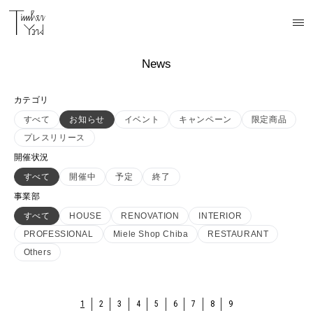
News
カテゴリ
すべて
お知らせ
イベント
キャンペーン
限定商品
プレスリリース
開催状況
すべて
開催中
予定
終了
事業部
すべて
HOUSE
RENOVATION
INTERIOR
PROFESSIONAL
Miele Shop Chiba
RESTAURANT
Others
1
2
3
4
5
6
7
8
9