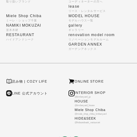
取り扱いブランド
コーディネーターの方へ
lease
リース・レンタルサービス
Miele Shop Chiba
MODEL HOUSE
ミーレ・ショップ千葉
モデルハウス一覧
NAMIKI MOKUZAI
gallery
並木木材
ギャラリー
RESTAURANT
renovation model room
ハイドアンドシーク
リノベーションモデルルーム
GARDEN ANNEX
ガーデンアネックス
読み物 | COZY LIFE
ONLINE STORE
INTERIOR SHOP
LINE 公式アカウント
@timberyard_jp
HOUSE
@timberyard_house
Miele Shop Chiba
@miele_shop_chiba_timberyard
HIDE&SEEK
@hideandseek_restaurant