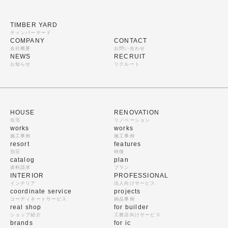
TIMBER YARD
ティンバーヤード
COMPANY
CONTACT
会社概要
お問い合わせ
NEWS
RECRUIT
お知らせ
リクルート
HOUSE
RENOVATION
住宅
リノベーション
works
works
施工事例
施工事例
resort
features
別荘
特徴
catalog
plan
資料請求
プラン
INTERIOR
PROFESSIONAL
インテリア
法人向けサービス
coordinate service
projects
コーディネートサービス
納品事例
real shop
for builder
ショップ紹介
工務店向けサービス
brands
for ic