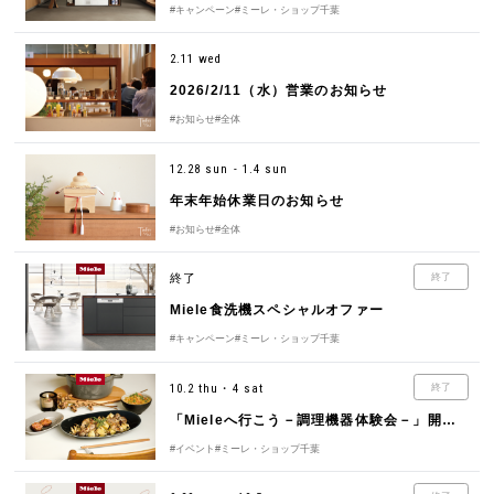
#キャンペーン
#ミーレ・ショップ千葉
2.11 wed
2026/2/11（水）営業のお知らせ
#お知らせ
#全体
12.28 sun - 1.4 sun
年末年始休業日のお知らせ
#お知らせ
#全体
終了
終了
Miele食洗機スペシャルオファー
#キャンペーン
#ミーレ・ショップ千葉
10.2 thu・4 sat
終了
「Mieleへ行こう－調理機器体験会－」開催のお知らせ
#イベント
#ミーレ・ショップ千葉