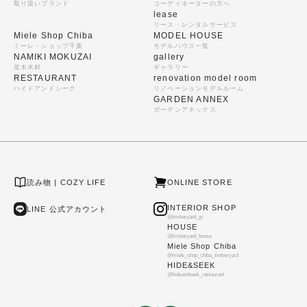
取り扱いブランド
コーディネーターの方へ
lease
リース・レンタルサービス
Miele Shop Chiba
MODEL HOUSE
ミーレ・ショップ千葉
モデルハウス一覧
NAMIKI MOKUZAI
gallery
並木木材
ギャラリー
RESTAURANT
renovation model room
ハイドアンドシーク
リノベーションモデルルーム
GARDEN ANNEX
ガーデンアネックス
読み物 | COZY LIFE
ONLINE STORE
INTERIOR SHOP
LINE 公式アカウント
@timberyard_jp
HOUSE
@timberyard_house
Miele Shop Chiba
@miele_shop_chiba_timberyard
HIDE&SEEK
@hideandseek_restaurant