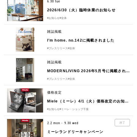
6.30 tue
2026/6/30（火）臨時休業のお知らせ
#お知らせ
#全体
雑誌掲載
I’m home. no.142に掲載されました
#プレスリリース
#全体
雑誌掲載
MODERNLIVING 2026年5月号に掲載されました
#プレスリリース
#全体
価格改定
Miele（ミーレ）4/1（火）価格改定のお知らせ
#お知らせ
#ミーレ・ショップ千葉
2.2 mon - 9.30 wed
終了
ミーレランドリーキャンペーン