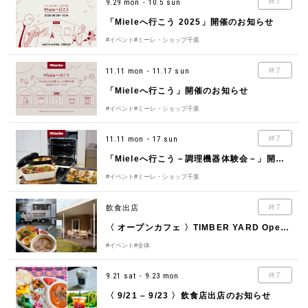
9.29 mon - 10.5 sun
終了
「Mieleへ行こう 2025」開催のお知らせ
#イベント
#ミーレ・ショップ千葉
11.11 mon - 11.17 sun
終了
「Mieleへ行こう」開催のお知らせ
#イベント
#ミーレ・ショップ千葉
11.11 mon・17 sun
終了
「Mieleへ行こう－調理機器体験会－」開催のお知らせ
#イベント
#ミーレ・ショップ千葉
飲食出店
終了
〈 オープンカフェ 〉TIMBER YARD Open Café
#イベント
#全体
9.21 sat - 9.23 mon
終了
〈 9/21 – 9/23 〉飲食店出店のお知らせ