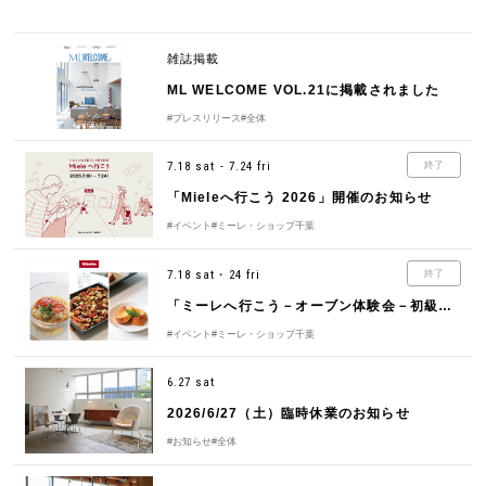
雑誌掲載
ML WELCOME VOL.21に掲載されました
#プレスリリース
#全体
7.18 sat - 7.24 fri
終了
「Mieleへ行こう 2026」開催のお知らせ
#イベント
#ミーレ・ショップ千葉
7.18 sat・24 fri
終了
「ミーレへ行こう－オーブン体験会－初級編」開催のお知らせ
#イベント
#ミーレ・ショップ千葉
6.27 sat
2026/6/27（土）臨時休業のお知らせ
#お知らせ
#全体