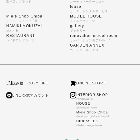
取り扱いブランド
コーディネーターの方へ
lease
リース・レンタルサービス
Miele Shop Chiba
MODEL HOUSE
ミーレ・ショップ千葉
モデルハウス一覧
NAMIKI MOKUZAI
gallery
並木木材
ギャラリー
RESTAURANT
renovation model room
ハイドアンドシーク
リノベーションモデルルーム
GARDEN ANNEX
ガーデンアネックス
読み物 | COZY LIFE
ONLINE STORE
INTERIOR SHOP
LINE 公式アカウント
@timberyard_jp
HOUSE
@timberyard_house
Miele Shop Chiba
@miele_shop_chiba_timberyard
HIDE&SEEK
@hideandseek_restaurant