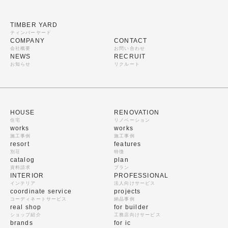
TIMBER YARD
ティンバーヤード
COMPANY
CONTACT
会社概要
お問い合わせ
NEWS
RECRUIT
お知らせ
リクルート
HOUSE
RENOVATION
住宅
リノベーション
works
works
施工事例
施工事例
resort
features
別荘
特徴
catalog
plan
資料請求
プラン
INTERIOR
PROFESSIONAL
インテリア
法人向けサービス
coordinate service
projects
コーディネートサービス
納品事例
real shop
for builder
ショップ紹介
工務店向けサービス
brands
for ic