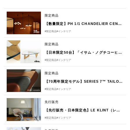
限定商品
【数量限定】PH 1/1 CHANDELIER CENTENARY EDITION by Louis Poulsen（ルイスポールセン）
#限定商品
#インテリア
限定商品
【日本限定50台】「イサム・ノグチコーヒーテーブル オーク」発売のお知らせ
#限定商品
#インテリア
限定商品
【70周年限定モデル】SERIES 7™ TAILORED（テーラード）by FRITZ HANSEN（フリッツ・ハンセン）
#限定商品
#インテリア
先行販売
【先行販売・日本限定色】LE KLINT（レ・クリント）スノードロップ発売のお知らせ
#限定商品
#インテリア