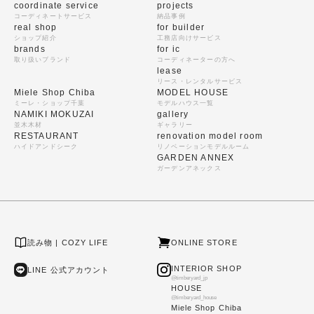
coordinate service
projects
コーディネートサービス
納品事例
real shop
for builder
ショップ紹介
工務店向けサービス
brands
for ic
取り扱いブランド
コーディネーターの方へ
lease
リース・レンタルサービス
Miele Shop Chiba
MODEL HOUSE
ミーレ・ショップ千葉
モデルハウス一覧
NAMIKI MOKUZAI
gallery
並木木材
ギャラリー
RESTAURANT
renovation model room
ハイドアンドシーク
リノベーションモデルルーム
GARDEN ANNEX
ガーデンアネックス
読み物 | COZY LIFE
ONLINE STORE
INTERIOR SHOP
LINE 公式アカウント
@timberyard_jp
HOUSE
@timberyard_house
Miele Shop Chiba