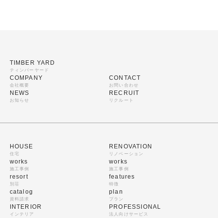
TIMBER YARD
ティンバーヤード
COMPANY
CONTACT
会社概要
お問い合わせ
NEWS
RECRUIT
お知らせ
リクルート
HOUSE
RENOVATION
住宅
リノベーション
works
works
施工事例
施工事例
resort
features
別荘
特徴
catalog
plan
資料請求
プラン
INTERIOR
PROFESSIONAL
インテリア
法人向けサービス