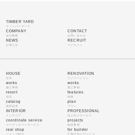
TIMBER YARD
ティンバーヤード
COMPANY
CONTACT
会社概要
お問い合わせ
NEWS
RECRUIT
お知らせ
リクルート
HOUSE
RENOVATION
住宅
リノベーション
works
works
施工事例
施工事例
resort
features
別荘
特徴
catalog
plan
資料請求
プラン
INTERIOR
PROFESSIONAL
インテリア
法人向けサービス
coordinate service
projects
コーディネートサービス
納品事例
real shop
for builder
ショップ紹介
工務店向けサービス