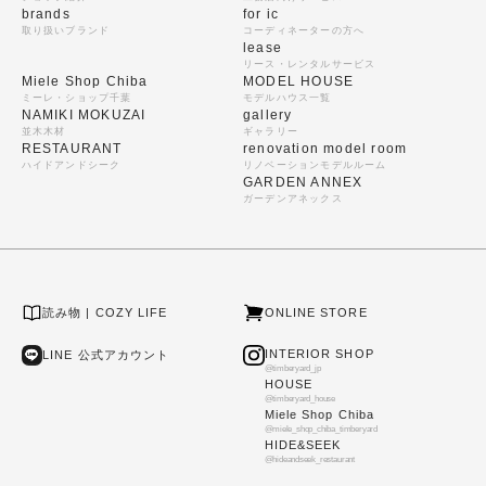
brands
for ic
取り扱いブランド
コーディネーターの方へ
lease
リース・レンタルサービス
Miele Shop Chiba
MODEL HOUSE
ミーレ・ショップ千葉
モデルハウス一覧
NAMIKI MOKUZAI
gallery
並木木材
ギャラリー
RESTAURANT
renovation model room
ハイドアンドシーク
リノベーションモデルルーム
GARDEN ANNEX
ガーデンアネックス
読み物 | COZY LIFE
ONLINE STORE
INTERIOR SHOP
LINE 公式アカウント
@timberyard_jp
HOUSE
@timberyard_house
Miele Shop Chiba
@miele_shop_chiba_timberyard
HIDE&SEEK
@hideandseek_restaurant