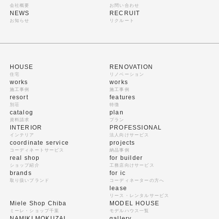
会社概要
お問い合わせ
NEWS
RECRUIT
お知らせ
リクルート
HOUSE
RENOVATION
住宅
リノベーション
works
works
施工事例
施工事例
resort
features
別荘
特徴
catalog
plan
資料請求
プラン
INTERIOR
PROFESSIONAL
インテリア
法人向けサービス
coordinate service
projects
コーディネートサービス
納品事例
real shop
for builder
ショップ紹介
工務店向けサービス
brands
for ic
取り扱いブランド
コーディネーターの方へ
lease
リース・レンタルサービス
Miele Shop Chiba
MODEL HOUSE
ミーレ・ショップ千葉
モデルハウス一覧
NAMIKI MOKUZAI
gallery