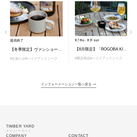
8.7 thu - 8.31 sun
提供終了
【8月限定】「ROGOBA KILIM展」連動企画！中東の味と美を愉しむ特別な時間
【冬季限定】ヴァンショー（ホットワイン）
#限定商品
#ハイドアンドシーク
#お知らせ
#ハイドアンドシーク
インフォーメーション一覧へ戻る
TIMBER YARD
ティンバーヤード
COMPANY
CONTACT