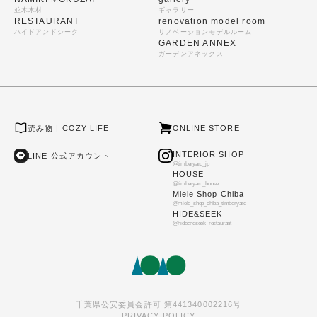
並木木材
ギャラリー
RESTAURANT
renovation model room
ハイドアンドシーク
リノベーションモデルルーム
GARDEN ANNEX
ガーデンアネックス
読み物 | COZY LIFE
ONLINE STORE
INTERIOR SHOP
LINE 公式アカウント
@timberyard_jp
HOUSE
@timberyard_house
Miele Shop Chiba
@miele_shop_chiba_timberyard
HIDE&SEEK
@hideandseek_restaurant
千葉県公安委員会許可 第441340002216号
PRIVACY POLICY