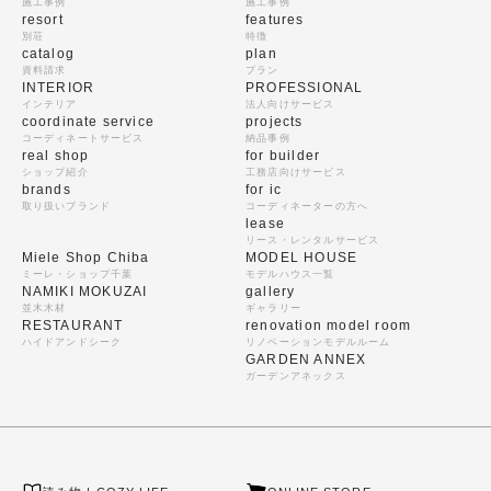
施工事例
施工事例
resort
features
別荘
特徴
catalog
plan
資料請求
プラン
INTERIOR
PROFESSIONAL
インテリア
法人向けサービス
coordinate service
projects
コーディネートサービス
納品事例
real shop
for builder
ショップ紹介
工務店向けサービス
brands
for ic
取り扱いブランド
コーディネーターの方へ
lease
リース・レンタルサービス
Miele Shop Chiba
MODEL HOUSE
ミーレ・ショップ千葉
モデルハウス一覧
NAMIKI MOKUZAI
gallery
並木木材
ギャラリー
RESTAURANT
renovation model room
ハイドアンドシーク
リノベーションモデルルーム
GARDEN ANNEX
ガーデンアネックス