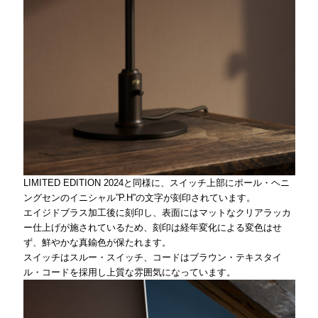
LIMITED EDITION 2024と同様に、スイッチ上部にポール・ヘニ
ングセンのイニシャル”P.H”の文字が刻印されています。
エイジドブラス加工後に刻印し、表面にはマットなクリアラッカ
ー仕上げが施されているため、刻印は経年変化による変色はせ
ず、鮮やかな真鍮色が保たれます。
スイッチはスルー・スイッチ、コードはブラウン・テキスタイ
ル・コードを採用し上質な雰囲気になっています。