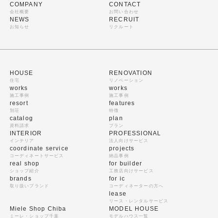
COMPANY
CONTACT
会社概要
お問い合わせ
NEWS
RECRUIT
お知らせ
リクルート
HOUSE
RENOVATION
住宅
リノベーション
works
works
施工事例
施工事例
resort
features
別荘
特徴
catalog
plan
資料請求
プラン
INTERIOR
PROFESSIONAL
インテリア
法人向けサービス
coordinate service
projects
コーディネートサービス
納品事例
real shop
for builder
ショップ紹介
工務店向けサービス
brands
for ic
取り扱いブランド
コーディネーターの方へ
lease
リース・レンタルサービス
Miele Shop Chiba
MODEL HOUSE
ミーレ・ショップ千葉
モデルハウス一覧