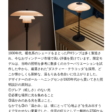
1930年代、暖色系のシェードをまとったPHランプは多く製造さ
れ、今なおヴィンテージ市場で高い評価を受けています。限定モ
デルは、当時の照明を参考に数多くのカラーバリエーションを試
作した中から、厳選された“ダスティー・テラコッタ”を採用。ど
こか懐かしくも新鮮な、温もりある色合いに仕上がりました。
デザイナーのポール・ヘニングセンが1920年代から貫いてきた照
明設計の原則は、
①グレア（眩しさ）のない光
②必要な場所に光を集めること
③温かみのある光を選ぶこと。
なかでも③の「温かみ」は、彼にとって“心地よさ”を生み出すう
えで欠かせない要素でした。住宅の灯りとして一般的な2700ケル