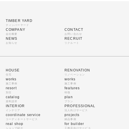
TIMBER YARD
ティンバーヤード
COMPANY
CONTACT
会社概要
お問い合わせ
NEWS
RECRUIT
お知らせ
リクルート
HOUSE
RENOVATION
住宅
リノベーション
works
works
施工事例
施工事例
resort
features
別荘
特徴
catalog
plan
資料請求
プラン
INTERIOR
PROFESSIONAL
インテリア
法人向けサービス
coordinate service
projects
コーディネートサービス
納品事例
real shop
for builder
ショップ紹介
工務店向けサービス