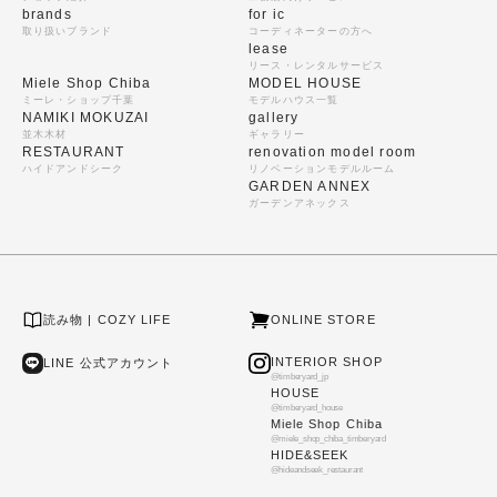
brands
for ic
取り扱いブランド
コーディネーターの方へ
lease
リース・レンタルサービス
Miele Shop Chiba
MODEL HOUSE
ミーレ・ショップ千葉
モデルハウス一覧
NAMIKI MOKUZAI
gallery
並木木材
ギャラリー
RESTAURANT
renovation model room
ハイドアンドシーク
リノベーションモデルルーム
GARDEN ANNEX
ガーデンアネックス
読み物 | COZY LIFE
ONLINE STORE
INTERIOR SHOP
LINE 公式アカウント
@timberyard_jp
HOUSE
@timberyard_house
Miele Shop Chiba
@miele_shop_chiba_timberyard
HIDE&SEEK
@hideandseek_restaurant