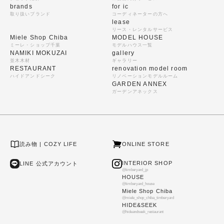
brands
for ic
取り扱いブランド
コーディネーターの方へ
lease
リース・レンタルサービス
Miele Shop Chiba
MODEL HOUSE
ミーレ・ショップ千葉
モデルハウス一覧
NAMIKI MOKUZAI
gallery
並木木材
ギャラリー
RESTAURANT
renovation model room
ハイドアンドシーク
リノベーションモデルルーム
GARDEN ANNEX
ガーデンアネックス
読み物 | COZY LIFE
ONLINE STORE
INTERIOR SHOP
LINE 公式アカウント
@timberyard_jp
HOUSE
@timberyard_house
Miele Shop Chiba
@miele_shop_chiba_timberyard
HIDE&SEEK
@hideandseek_restaurant