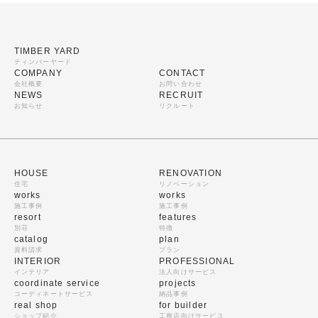
TIMBER YARD
ティンバーヤード
COMPANY
CONTACT
会社概要
お問い合わせ
NEWS
RECRUIT
お知らせ
リクルート
HOUSE
RENOVATION
住宅
リノベーション
works
works
施工事例
施工事例
resort
features
別荘
特徴
catalog
plan
資料請求
プラン
INTERIOR
PROFESSIONAL
インテリア
法人向けサービス
coordinate service
projects
コーディネートサービス
納品事例
real shop
for builder
ショップ紹介
工務店向けサービス