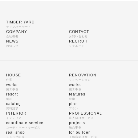
TIMBER YARD
ティンバーヤード
COMPANY
CONTACT
会社概要
お問い合わせ
NEWS
RECRUIT
お知らせ
リクルート
HOUSE
RENOVATION
住宅
リノベーション
works
works
施工事例
施工事例
resort
features
別荘
特徴
catalog
plan
資料請求
プラン
INTERIOR
PROFESSIONAL
インテリア
法人向けサービス
coordinate service
projects
コーディネートサービス
納品事例
real shop
for builder
ショップ紹介
工務店向けサービス