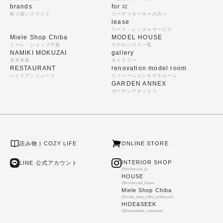
brands
for ic
取り扱いブランド
コーディネーターの方へ
lease
リース・レンタルサービス
Miele Shop Chiba
MODEL HOUSE
ミーレ・ショップ千葉
モデルハウス一覧
NAMIKI MOKUZAI
gallery
並木木材
ギャラリー
RESTAURANT
renovation model room
ハイドアンドシーク
リノベーションモデルルーム
GARDEN ANNEX
ガーデンアネックス
読み物 | COZY LIFE
ONLINE STORE
INTERIOR SHOP
LINE 公式アカウント
@timberyard_jp
HOUSE
@timberyard_house
Miele Shop Chiba
@miele_shop_chiba_timberyard
HIDE&SEEK
@hideandseek_restaurant