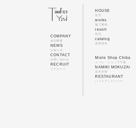
HOUSE
住宅
works
施工事例
resort
別荘
COMPANY
catalog
会社概要
資料請求
NEWS
お知らせ
CONTACT
Miele Shop Chiba
お問い合わせ
ミーレ・ショップ千葉
RECRUIT
NAMIKI MOKUZAI
リクルート
並木木材
RESTAURANT
ハイドアンドシーク