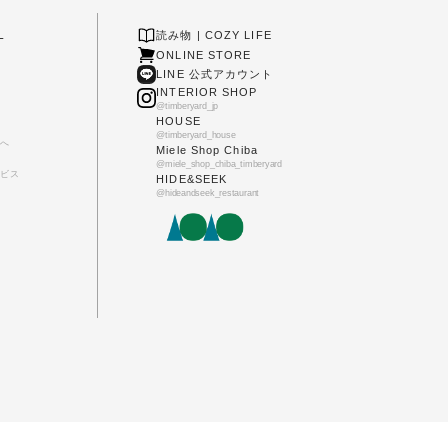
L
読み物 | COZY LIFE
ONLINE STORE
LINE 公式アカウント
INTERIOR SHOP
@timberyard_jp
HOUSE
@timberyard_house
へ
Miele Shop Chiba
@miele_shop_chiba_timberyard
ビス
HIDE&SEEK
@hideandseek_restaurant