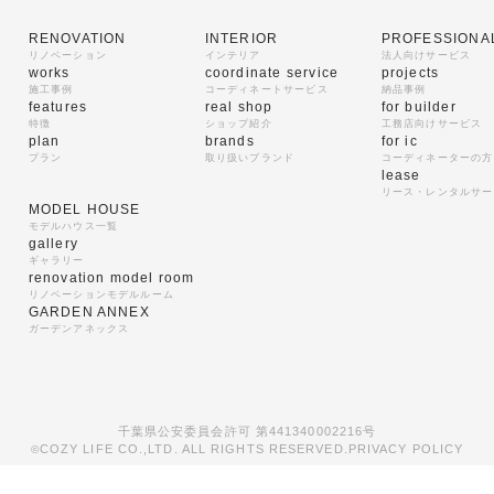
RENOVATION
INTERIOR
PROFESSIONA
リノベーション
インテリア
法人向けサービス
works
coordinate service
projects
施工事例
コーディネートサービス
納品事例
features
real shop
for builder
特徴
ショップ紹介
工務店向けサービス
plan
brands
for ic
プラン
取り扱いブランド
コーディネーターの方
lease
リース・レンタルサー
MODEL HOUSE
モデルハウス一覧
gallery
ギャラリー
renovation model room
リノベーションモデルルーム
GARDEN ANNEX
ガーデンアネックス
千葉県公安委員会許可 第441340002216号
COZY LIFE CO.,LTD. ALL RIGHTS RESERVED.
PRIVACY POLICY
©