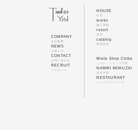
HOUSE
住宅
works
施工事例
resort
別荘
COMPANY
catalog
会社概要
資料請求
NEWS
お知らせ
CONTACT
Miele Shop Chiba
お問い合わせ
ミーレ・ショップ千葉
RECRUIT
NAMIKI MOKUZAI
リクルート
並木木材
RESTAURANT
ハイドアンドシーク