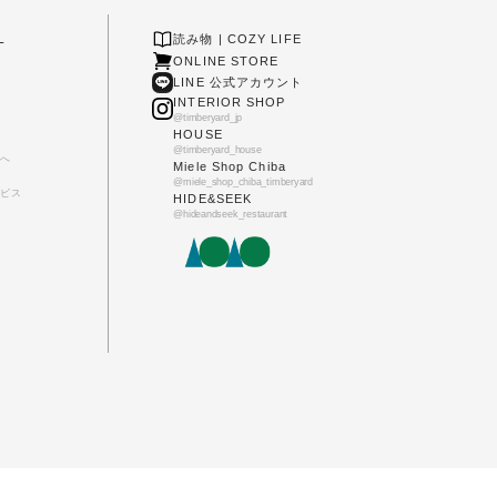
L
読み物 | COZY LIFE
ONLINE STORE
LINE 公式アカウント
INTERIOR SHOP
@timberyard_jp
HOUSE
@timberyard_house
へ
Miele Shop Chiba
@miele_shop_chiba_timberyard
ビス
HIDE&SEEK
@hideandseek_restaurant