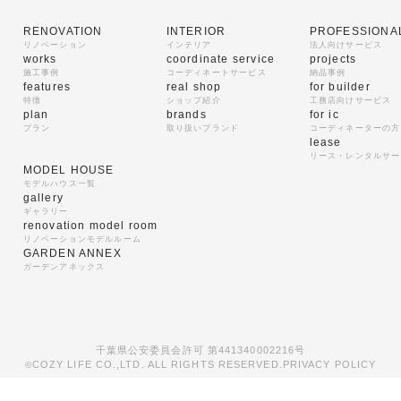
RENOVATION
INTERIOR
PROFESSIONA
リノベーション
インテリア
法人向けサービス
works
coordinate service
projects
施工事例
コーディネートサービス
納品事例
features
real shop
for builder
特徴
ショップ紹介
工務店向けサービス
plan
brands
for ic
プラン
取り扱いブランド
コーディネーターの方
lease
リース・レンタルサー
MODEL HOUSE
モデルハウス一覧
gallery
ギャラリー
renovation model room
リノベーションモデルルーム
GARDEN ANNEX
ガーデンアネックス
千葉県公安委員会許可 第441340002216号
COZY LIFE CO.,LTD. ALL RIGHTS RESERVED.
PRIVACY POLICY
©