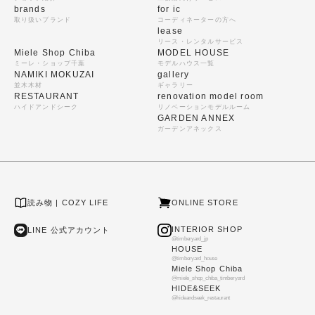
brands
for ic
取り扱いブランド
コーディネーターの方へ
lease
リース・レンタルサービス
Miele Shop Chiba
MODEL HOUSE
ミーレ・ショップ千葉
モデルハウス一覧
NAMIKI MOKUZAI
gallery
並木木材
ギャラリー
RESTAURANT
renovation model room
ハイドアンドシーク
リノベーションモデルルーム
GARDEN ANNEX
ガーデンアネックス
読み物 | COZY LIFE
ONLINE STORE
INTERIOR SHOP
LINE 公式アカウント
@timberyard_jp
HOUSE
@timberyard_house
Miele Shop Chiba
@miele_shop_chiba_timberyard
HIDE&SEEK
@hideandseek_restaurant