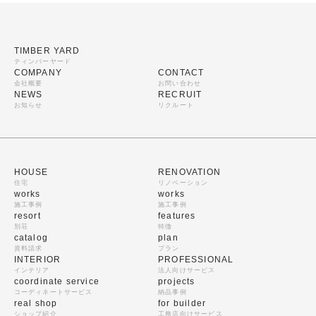
TIMBER YARD
ティンバーヤード
COMPANY
CONTACT
会社概要
お問い合わせ
NEWS
RECRUIT
お知らせ
リクルート
HOUSE
RENOVATION
住宅
リノベーション
works
works
施工事例
施工事例
resort
features
別荘
特徴
catalog
plan
資料請求
プラン
INTERIOR
PROFESSIONAL
インテリア
法人向けサービス
coordinate service
projects
コーディネートサービス
納品事例
real shop
for builder
ショップ紹介
工務店向けサービス