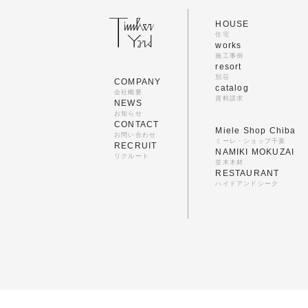
HOUSE
住宅
works
施工事例
resort
別荘
COMPANY
catalog
会社概要
資料請求
NEWS
お知らせ
CONTACT
Miele Shop Chiba
お問い合わせ
ミーレ・ショップ千葉
RECRUIT
NAMIKI MOKUZAI
リクルート
並木木材
RESTAURANT
ハイドアンドシーク