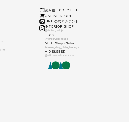
L
読み物 | COZY LIFE
ONLINE STORE
LINE 公式アカウント
INTERIOR SHOP
@timberyard_jp
HOUSE
@timberyard_house
へ
Miele Shop Chiba
@miele_shop_chiba_timberyard
ビス
HIDE&SEEK
@hideandseek_restaurant