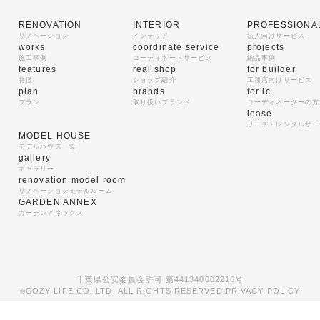
RENOVATION
INTERIOR
PROFESSIONA
リノベーション
インテリア
法人向けサービス
works
coordinate service
projects
施工事例
コーディネートサービス
納品事例
features
real shop
for builder
特徴
ショップ紹介
工務店向けサービス
plan
brands
for ic
プラン
取り扱いブランド
コーディネーターの方
lease
リース・レンタルサー
MODEL HOUSE
モデルハウス一覧
gallery
ギャラリー
renovation model room
リノベーションモデルルーム
GARDEN ANNEX
ガーデンアネックス
千葉県公安委員会許可 第441340002216号
COZY LIFE CO.,LTD. ALL RIGHTS RESERVED.
PRIVACY POLICY
©