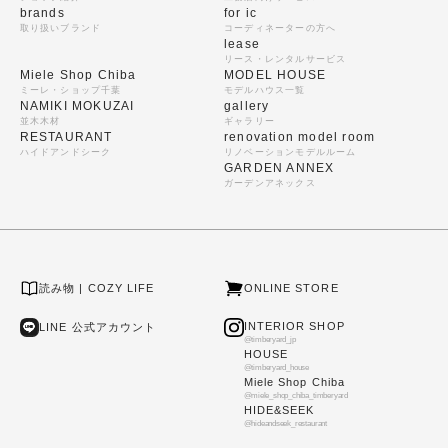
brands
for ic
取り扱いブランド
コーディネーターの方へ
lease
リース・レンタルサービス
Miele Shop Chiba
MODEL HOUSE
ミーレ・ショップ千葉
モデルハウス一覧
NAMIKI MOKUZAI
gallery
並木木材
ギャラリー
RESTAURANT
renovation model room
ハイドアンドシーク
リノベーションモデルルーム
GARDEN ANNEX
ガーデンアネックス
読み物 | COZY LIFE
ONLINE STORE
INTERIOR SHOP
LINE 公式アカウント
@timberyard_jp
HOUSE
@timberyard_house
Miele Shop Chiba
@miele_shop_chiba_timberyard
HIDE&SEEK
@hideandseek_restaurant