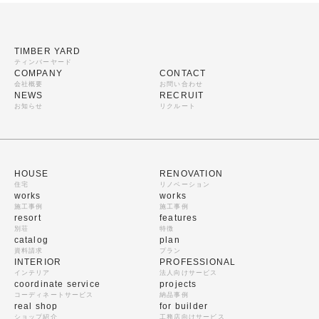
TIMBER YARD
ティンバーヤード
COMPANY
CONTACT
会社概要
お問い合わせ
NEWS
RECRUIT
お知らせ
リクルート
HOUSE
RENOVATION
住宅
リノベーション
works
works
施工事例
施工事例
resort
features
別荘
特徴
catalog
plan
資料請求
プラン
INTERIOR
PROFESSIONAL
インテリア
法人向けサービス
coordinate service
projects
コーディネートサービス
納品事例
real shop
for builder
ショップ紹介
工務店向けサービス