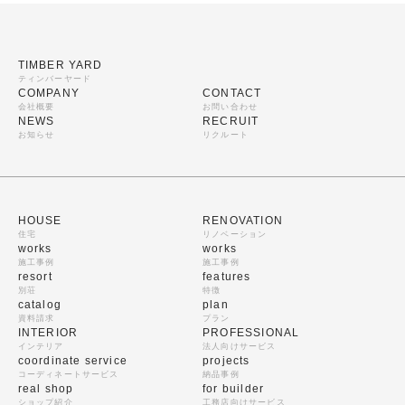
TIMBER YARD
ティンバーヤード
COMPANY
CONTACT
会社概要
お問い合わせ
NEWS
RECRUIT
お知らせ
リクルート
HOUSE
RENOVATION
住宅
リノベーション
works
works
施工事例
施工事例
resort
features
別荘
特徴
catalog
plan
資料請求
プラン
INTERIOR
PROFESSIONAL
インテリア
法人向けサービス
coordinate service
projects
コーディネートサービス
納品事例
real shop
for builder
ショップ紹介
工務店向けサービス