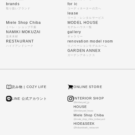
brands
for ic
取り扱いブランド
コーディネーターの方へ
lease
リース・レンタルサービス
Miele Shop Chiba
MODEL HOUSE
ミーレ・ショップ千葉
モデルハウス一覧
NAMIKI MOKUZAI
gallery
並木木材
ギャラリー
RESTAURANT
renovation model room
ハイドアンドシーク
リノベーションモデルルーム
GARDEN ANNEX
ガーデンアネックス
読み物 | COZY LIFE
ONLINE STORE
INTERIOR SHOP
LINE 公式アカウント
@timberyard_jp
HOUSE
@timberyard_house
Miele Shop Chiba
@miele_shop_chiba_timberyard
HIDE&SEEK
@hideandseek_restaurant