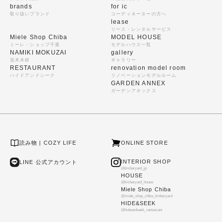
brands
for ic
取り扱いブランド
コーディネーターの方へ
lease
リース・レンタルサービス
Miele Shop Chiba
MODEL HOUSE
ミーレ・ショップ千葉
モデルハウス一覧
NAMIKI MOKUZAI
gallery
並木木材
ギャラリー
RESTAURANT
renovation model room
ハイドアンドシーク
リノベーションモデルルーム
GARDEN ANNEX
ガーデンアネックス
読み物 | COZY LIFE
ONLINE STORE
INTERIOR SHOP
LINE 公式アカウント
@timberyard_jp
HOUSE
@timberyard_house
Miele Shop Chiba
@miele_shop_chiba_timberyard
HIDE&SEEK
@hideandseek_restaurant