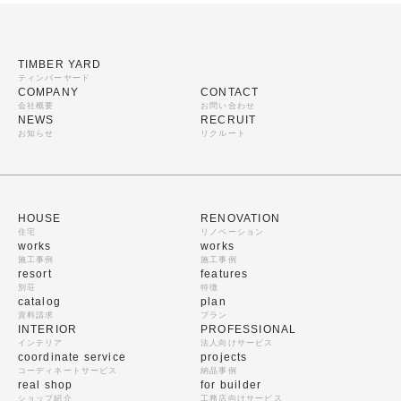
TIMBER YARD
ティンバーヤード
COMPANY
CONTACT
会社概要
お問い合わせ
NEWS
RECRUIT
お知らせ
リクルート
HOUSE
RENOVATION
住宅
リノベーション
works
works
施工事例
施工事例
resort
features
別荘
特徴
catalog
plan
資料請求
プラン
INTERIOR
PROFESSIONAL
インテリア
法人向けサービス
coordinate service
projects
コーディネートサービス
納品事例
real shop
for builder
ショップ紹介
工務店向けサービス