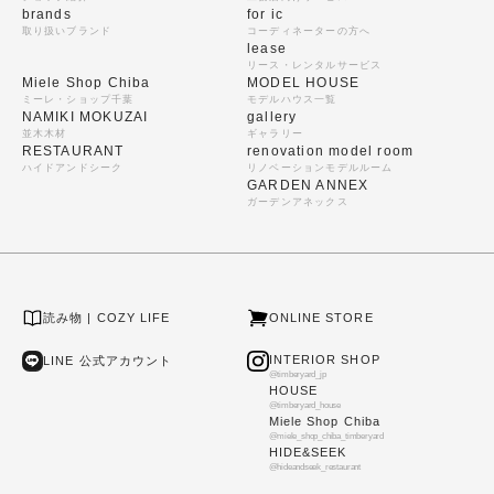
brands
for ic
取り扱いブランド
コーディネーターの方へ
lease
リース・レンタルサービス
Miele Shop Chiba
MODEL HOUSE
ミーレ・ショップ千葉
モデルハウス一覧
NAMIKI MOKUZAI
gallery
並木木材
ギャラリー
RESTAURANT
renovation model room
ハイドアンドシーク
リノベーションモデルルーム
GARDEN ANNEX
ガーデンアネックス
読み物 | COZY LIFE
ONLINE STORE
INTERIOR SHOP
LINE 公式アカウント
@timberyard_jp
HOUSE
@timberyard_house
Miele Shop Chiba
@miele_shop_chiba_timberyard
HIDE&SEEK
@hideandseek_restaurant