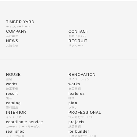
TIMBER YARD
ティンバーヤード
COMPANY
CONTACT
会社概要
お問い合わせ
NEWS
RECRUIT
お知らせ
リクルート
HOUSE
RENOVATION
住宅
リノベーション
works
works
施工事例
施工事例
resort
features
別荘
特徴
catalog
plan
資料請求
プラン
INTERIOR
PROFESSIONAL
インテリア
法人向けサービス
coordinate service
projects
コーディネートサービス
納品事例
real shop
for builder
ショップ紹介
工務店向けサービス