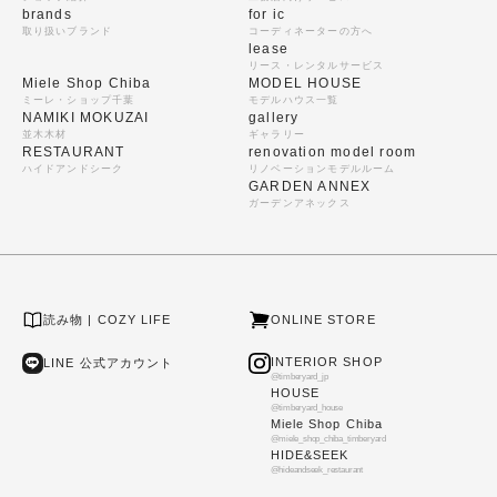
brands
for ic
取り扱いブランド
コーディネーターの方へ
lease
リース・レンタルサービス
Miele Shop Chiba
MODEL HOUSE
ミーレ・ショップ千葉
モデルハウス一覧
NAMIKI MOKUZAI
gallery
並木木材
ギャラリー
RESTAURANT
renovation model room
ハイドアンドシーク
リノベーションモデルルーム
GARDEN ANNEX
ガーデンアネックス
読み物 | COZY LIFE
ONLINE STORE
INTERIOR SHOP
LINE 公式アカウント
@timberyard_jp
HOUSE
@timberyard_house
Miele Shop Chiba
@miele_shop_chiba_timberyard
HIDE&SEEK
@hideandseek_restaurant