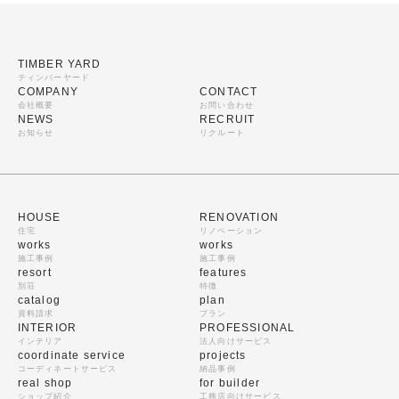
TIMBER YARD
ティンバーヤード
COMPANY
CONTACT
会社概要
お問い合わせ
NEWS
RECRUIT
お知らせ
リクルート
HOUSE
RENOVATION
住宅
リノベーション
works
works
施工事例
施工事例
resort
features
別荘
特徴
catalog
plan
資料請求
プラン
INTERIOR
PROFESSIONAL
インテリア
法人向けサービス
coordinate service
projects
コーディネートサービス
納品事例
real shop
for builder
ショップ紹介
工務店向けサービス