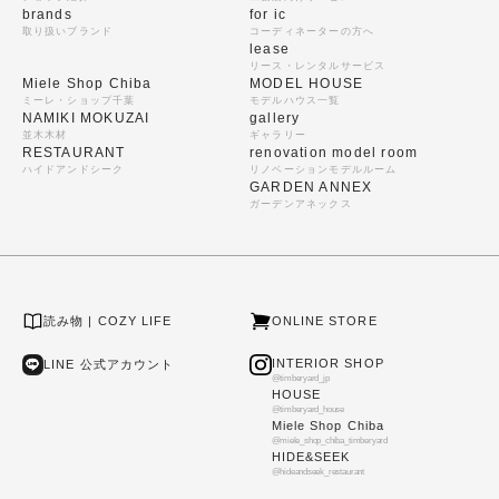
brands
for ic
取り扱いブランド
コーディネーターの方へ
lease
リース・レンタルサービス
Miele Shop Chiba
MODEL HOUSE
ミーレ・ショップ千葉
モデルハウス一覧
NAMIKI MOKUZAI
gallery
並木木材
ギャラリー
RESTAURANT
renovation model room
ハイドアンドシーク
リノベーションモデルルーム
GARDEN ANNEX
ガーデンアネックス
読み物 | COZY LIFE
ONLINE STORE
INTERIOR SHOP
LINE 公式アカウント
@timberyard_jp
HOUSE
@timberyard_house
Miele Shop Chiba
@miele_shop_chiba_timberyard
HIDE&SEEK
@hideandseek_restaurant