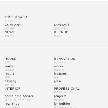
TIMBER YARD
ティンバーヤード
COMPANY
CONTACT
会社概要
お問い合わせ
NEWS
RECRUIT
お知らせ
リクルート
HOUSE
RENOVATION
住宅
リノベーション
works
works
施工事例
施工事例
resort
features
別荘
特徴
catalog
plan
資料請求
プラン
INTERIOR
PROFESSIONAL
インテリア
法人向けサービス
coordinate service
projects
コーディネートサービス
納品事例
real shop
for builder
ショップ紹介
工務店向けサービス