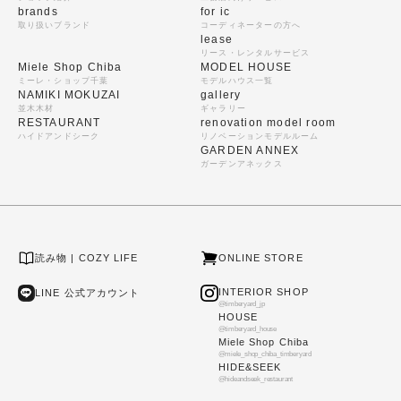
brands
for ic
取り扱いブランド
コーディネーターの方へ
lease
リース・レンタルサービス
Miele Shop Chiba
MODEL HOUSE
ミーレ・ショップ千葉
モデルハウス一覧
NAMIKI MOKUZAI
gallery
並木木材
ギャラリー
RESTAURANT
renovation model room
ハイドアンドシーク
リノベーションモデルルーム
GARDEN ANNEX
ガーデンアネックス
読み物 | COZY LIFE
ONLINE STORE
INTERIOR SHOP
LINE 公式アカウント
@timberyard_jp
HOUSE
@timberyard_house
Miele Shop Chiba
@miele_shop_chiba_timberyard
HIDE&SEEK
@hideandseek_restaurant