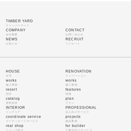
TIMBER YARD
ティンバーヤード
COMPANY
CONTACT
会社概要
お問い合わせ
NEWS
RECRUIT
お知らせ
リクルート
HOUSE
RENOVATION
住宅
リノベーション
works
works
施工事例
施工事例
resort
features
別荘
特徴
catalog
plan
資料請求
プラン
INTERIOR
PROFESSIONAL
インテリア
法人向けサービス
coordinate service
projects
コーディネートサービス
納品事例
real shop
for builder
ショップ紹介
工務店向けサービス