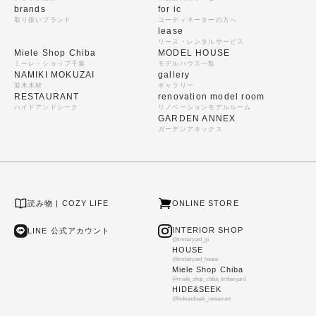
brands
for ic
取り扱いブランド
コーディネーターの方へ
lease
リース・レンタルサービス
Miele Shop Chiba
MODEL HOUSE
ミーレ・ショップ千葉
モデルハウス一覧
NAMIKI MOKUZAI
gallery
並木木材
ギャラリー
RESTAURANT
renovation model room
ハイドアンドシーク
リノベーションモデルルーム
GARDEN ANNEX
ガーデンアネックス
読み物 | COZY LIFE
ONLINE STORE
INTERIOR SHOP
LINE 公式アカウント
@timberyard_jp
HOUSE
@timberyard_house
Miele Shop Chiba
@miele_shop_chiba_timberyard
HIDE&SEEK
@hideandseek_restaurant