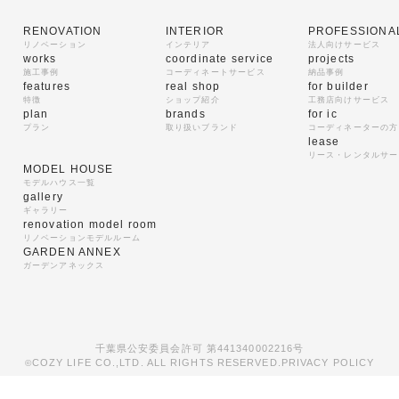
RENOVATION
INTERIOR
PROFESSIONA
リノベーション
インテリア
法人向けサービス
works
coordinate service
projects
施工事例
コーディネートサービス
納品事例
features
real shop
for builder
特徴
ショップ紹介
工務店向けサービス
plan
brands
for ic
プラン
取り扱いブランド
コーディネーターの方
lease
リース・レンタルサー
MODEL HOUSE
モデルハウス一覧
gallery
ギャラリー
renovation model room
リノベーションモデルルーム
GARDEN ANNEX
ガーデンアネックス
千葉県公安委員会許可 第441340002216号
COZY LIFE CO.,LTD. ALL RIGHTS RESERVED.
PRIVACY POLICY
©