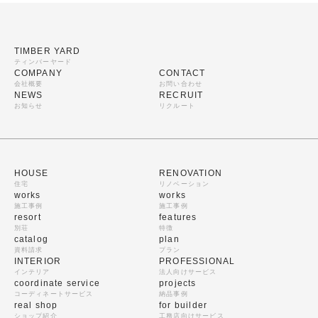
TIMBER YARD
ティンバーヤード
COMPANY
CONTACT
会社概要
お問い合わせ
NEWS
RECRUIT
お知らせ
リクルート
HOUSE
RENOVATION
住宅
リノベーション
works
works
施工事例
施工事例
resort
features
別荘
特徴
catalog
plan
資料請求
プラン
INTERIOR
PROFESSIONAL
インテリア
法人向けサービス
coordinate service
projects
コーディネートサービス
納品事例
real shop
for builder
ショップ紹介
工務店向けサービス