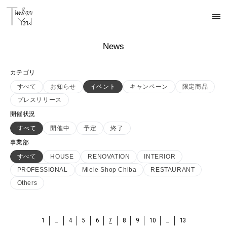
News
カテゴリ
すべて
お知らせ
イベント
キャンペーン
限定商品
プレスリリース
開催状況
すべて
開催中
予定
終了
事業部
すべて
HOUSE
RENOVATION
INTERIOR
PROFESSIONAL
Miele Shop Chiba
RESTAURANT
Others
1
…
4
5
6
7
8
9
10
…
13