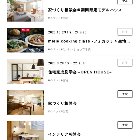
予定
家づくり相談会＠期間限定モデルハウス
#イベント
#住宅
2020.10.23 fri・24 sat
終了
miele cooking class -フォカッチャ生地で作る秋のピザ -
#イベント
#ミーレ・ショップ千葉
2020.3.20 fri - 22 sun
終了
住宅完成見学会 –OPEN HOUSE–
#イベント
#住宅
予定
家づくり相談会
#イベント
#住宅
予定
インテリア相談会