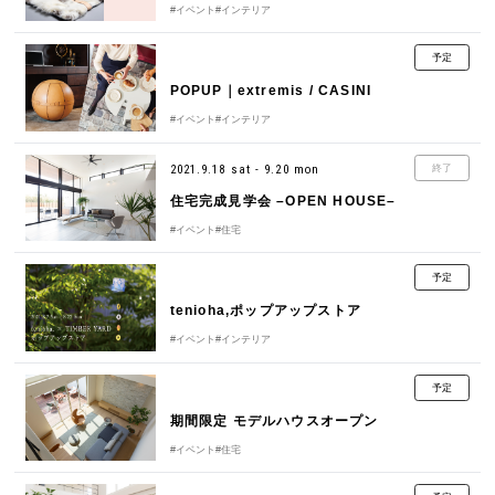
#イベント
#インテリア
予定
POPUP｜extremis / CASINI
#イベント
#インテリア
2021.9.18 sat - 9.20 mon
終了
住宅完成見学会 –OPEN HOUSE–
#イベント
#住宅
予定
tenioha,ポップアップストア
#イベント
#インテリア
予定
期間限定 モデルハウスオープン
#イベント
#住宅