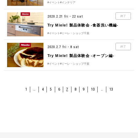
#イベント
#インテリア
2020.2.21 fri・22 sat
終了
Try Miele! 製品体験会 -食器洗い機編-
#イベント
#ミーレ・ショップ千葉
2020.2.7 fri・8 sat
終了
Try Miele! 製品体験会 -オーブン編-
#イベント
#ミーレ・ショップ千葉
1
…
4
5
6
7
8
9
10
…
13