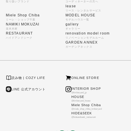
取り扱いブランド
コーディネーターの方へ
lease
リース・レンタルサービス
Miele Shop Chiba
MODEL HOUSE
ミーレ・ショップ千葉
モデルハウス一覧
NAMIKI MOKUZAI
gallery
並木木材
ギャラリー
RESTAURANT
renovation model room
ハイドアンドシーク
リノベーションモデルルーム
GARDEN ANNEX
ガーデンアネックス
読み物 | COZY LIFE
ONLINE STORE
INTERIOR SHOP
LINE 公式アカウント
@timberyard_jp
HOUSE
@timberyard_house
Miele Shop Chiba
@miele_shop_chiba_timberyard
HIDE&SEEK
@hideandseek_restaurant