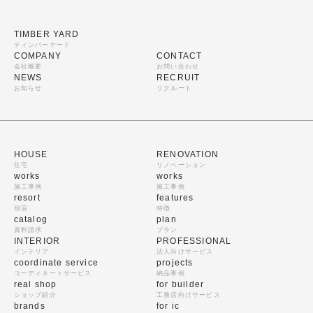
TIMBER YARD
ティンバーヤード
COMPANY
CONTACT
会社概要
お問い合わせ
NEWS
RECRUIT
お知らせ
リクルート
HOUSE
RENOVATION
住宅
リノベーション
works
works
施工事例
施工事例
resort
features
別荘
特徴
catalog
plan
資料請求
プラン
INTERIOR
PROFESSIONAL
インテリア
法人向けサービス
coordinate service
projects
コーディネートサービス
納品事例
real shop
for builder
ショップ紹介
工務店向けサービス
brands
for ic