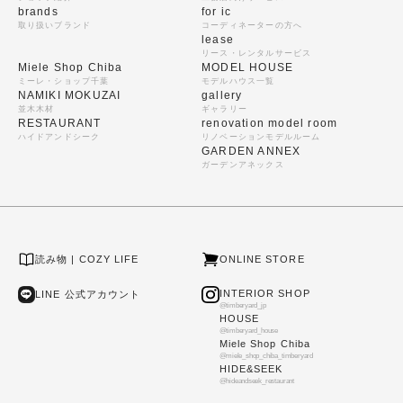
brands
for ic
取り扱いブランド
コーディネーターの方へ
lease
リース・レンタルサービス
Miele Shop Chiba
MODEL HOUSE
ミーレ・ショップ千葉
モデルハウス一覧
NAMIKI MOKUZAI
gallery
並木木材
ギャラリー
RESTAURANT
renovation model room
ハイドアンドシーク
リノベーションモデルルーム
GARDEN ANNEX
ガーデンアネックス
読み物 | COZY LIFE
ONLINE STORE
INTERIOR SHOP
LINE 公式アカウント
@timberyard_jp
HOUSE
@timberyard_house
Miele Shop Chiba
@miele_shop_chiba_timberyard
HIDE&SEEK
@hideandseek_restaurant