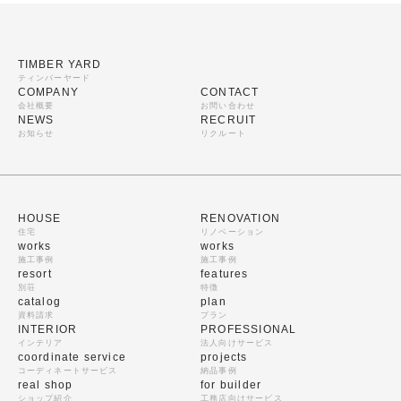
TIMBER YARD
ティンバーヤード
COMPANY
CONTACT
会社概要
お問い合わせ
NEWS
RECRUIT
お知らせ
リクルート
HOUSE
RENOVATION
住宅
リノベーション
works
works
施工事例
施工事例
resort
features
別荘
特徴
catalog
plan
資料請求
プラン
INTERIOR
PROFESSIONAL
インテリア
法人向けサービス
coordinate service
projects
コーディネートサービス
納品事例
real shop
for builder
ショップ紹介
工務店向けサービス