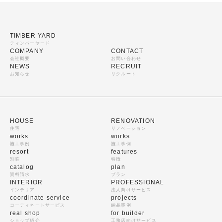
TIMBER YARD
ティンバーヤード
COMPANY
CONTACT
会社概要
お問い合わせ
NEWS
RECRUIT
お知らせ
リクルート
HOUSE
RENOVATION
住宅
リノベーション
works
works
施工事例
施工事例
resort
features
別荘
特徴
catalog
plan
資料請求
プラン
INTERIOR
PROFESSIONAL
インテリア
法人向けサービス
coordinate service
projects
コーディネートサービス
納品事例
real shop
for builder
ショップ紹介
工務店向けサービス