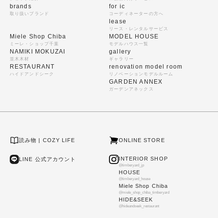
brands
for ic
取り扱いブランド
コーディネーターの方へ
lease
リース・レンタルサービス
Miele Shop Chiba
MODEL HOUSE
ミーレ・ショップ千葉
モデルハウス一覧
NAMIKI MOKUZAI
gallery
並木木材
ギャラリー
RESTAURANT
renovation model room
ハイドアンドシーク
リノベーションモデルルーム
GARDEN ANNEX
ガーデンアネックス
読み物 | COZY LIFE
ONLINE STORE
INTERIOR SHOP
LINE 公式アカウント
@timberyard_jp
HOUSE
@timberyard_house
Miele Shop Chiba
@miele_shop_chiba_timberyard
HIDE&SEEK
@hideandseek_restaurant