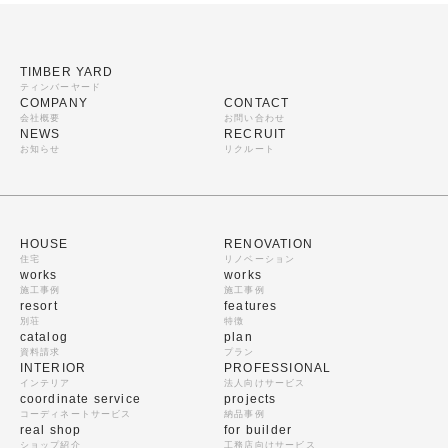
TIMBER YARD
ティンバーヤード
COMPANY
CONTACT
会社概要
お問い合わせ
NEWS
RECRUIT
お知らせ
リクルート
HOUSE
RENOVATION
住宅
リノベーション
works
works
施工事例
施工事例
resort
features
別荘
特徴
catalog
plan
資料請求
プラン
INTERIOR
PROFESSIONAL
インテリア
法人向けサービス
coordinate service
projects
コーディネートサービス
納品事例
real shop
for builder
ショップ紹介
工務店向けサービス