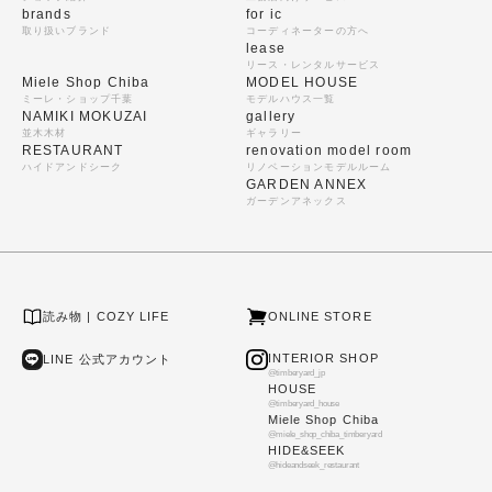
brands
for ic
取り扱いブランド
コーディネーターの方へ
lease
リース・レンタルサービス
Miele Shop Chiba
MODEL HOUSE
ミーレ・ショップ千葉
モデルハウス一覧
NAMIKI MOKUZAI
gallery
並木木材
ギャラリー
RESTAURANT
renovation model room
ハイドアンドシーク
リノベーションモデルルーム
GARDEN ANNEX
ガーデンアネックス
読み物 | COZY LIFE
ONLINE STORE
INTERIOR SHOP
LINE 公式アカウント
@timberyard_jp
HOUSE
@timberyard_house
Miele Shop Chiba
@miele_shop_chiba_timberyard
HIDE&SEEK
@hideandseek_restaurant